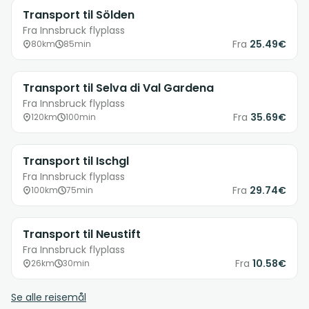
Transport til Sölden
Fra Innsbruck flyplass
Fra
25.49€
80km
85min
Transport til Selva di Val Gardena
Fra Innsbruck flyplass
Fra
35.69€
120km
100min
Transport til Ischgl
Fra Innsbruck flyplass
Fra
29.74€
100km
75min
Transport til Neustift
Fra Innsbruck flyplass
Fra
10.58€
26km
30min
Se alle reisemål