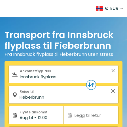
€
EUR
Transport fra Innsbruck
flyplass til Fieberbrunn
Fra Innsbruck flyplass til Fieberbrunn uten stress
Søkeskjema
Ankomstflyplass
Reise til
Flyets ankomst
Legg til retur
Aug 14 - 12:00