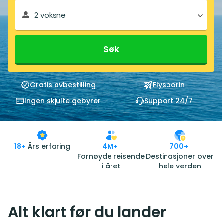
2 voksne
Søk
Gratis avbestilling
Flysporin
Ingen skjulte gebyrer
Support 24/7
18+
Års erfaring
4M+
700+
Fornøyde reisende
Destinasjoner over
i året
hele verden
Alt klart før du lander