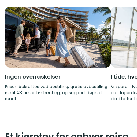
Ingen overraskelser
I tide, h
Prisen bekreftes ved bestilling, gratis avbestilling
Vi sporer fl
inntil 48 timer før henting, og support døgnet
det. Ingen k
rundt.
direkte tur t
Et kjøretøy for enhver reise