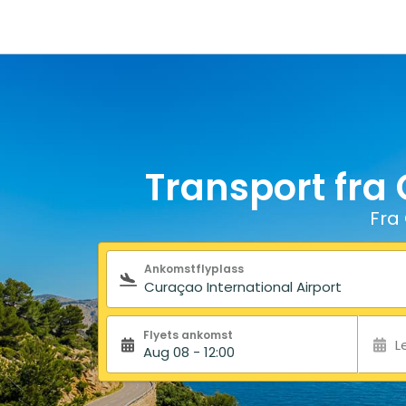
Transport fra 
Fra 
Søkeskjema
Ankomstflyplass
Flyets ankomst
L
Aug 08 - 12:00