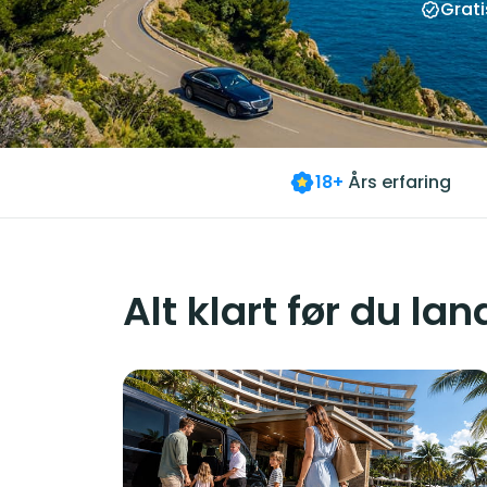
Grati
18+
Års erfaring
Alt klart før du lan