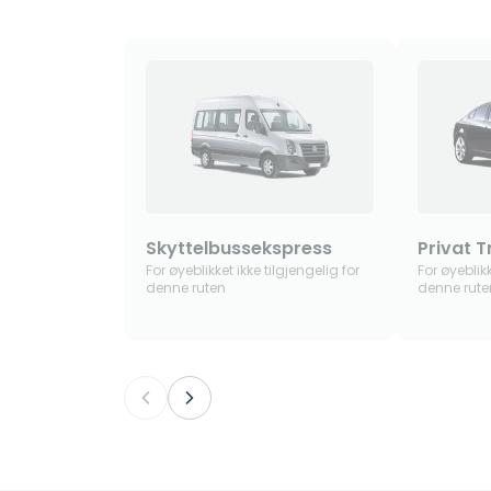
Skyttelbussekspress
Privat T
For øyeblikket ikke tilgjengelig for
For øyeblikk
denne ruten
denne rute