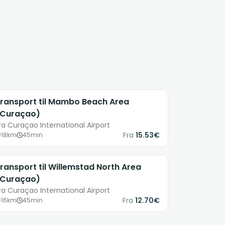
ransport til Mambo Beach Area
Curaçao)
ra Curaçao International Airport
Fra
15.53€
18km
45min
ransport til Willemstad North Area
Curaçao)
ra Curaçao International Airport
Fra
12.70€
16km
45min