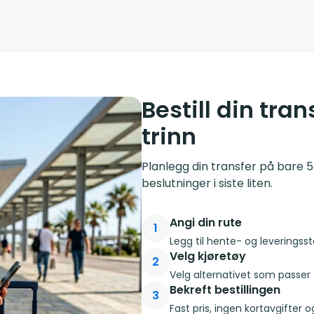
Bestill din tran
trinn
Planlegg din transfer på bare 5
beslutninger i siste liten.
Angi din rute
1
Legg til hente- og leveringsste
Velg kjøretøy
2
Velg alternativet som passer 
Bekreft bestillingen
3
Fast pris, ingen kortavgifter o