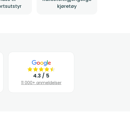
rtsutstyr
kjøretøy
4.3 / 5
11 000+ anmeldelser