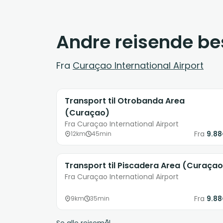
Andre reisende bes
Fra
Curaçao International Airport
Transport til Otrobanda Area
(Curaçao)
Fra Curaçao International Airport
Fra
9.8
12km
45min
Transport til Piscadera Area (Curaçao
Fra Curaçao International Airport
Fra
9.8
9km
35min