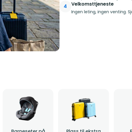
Velkomsttjeneste
4
Ingen leting, ingen venting. 
Barneseter på
Plass til ekstra