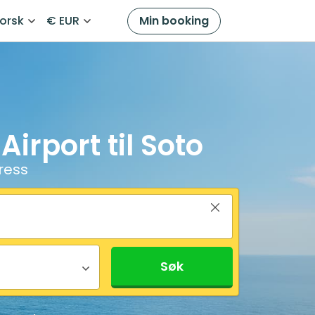
orsk
€ EUR
Min booking
irport til Soto
tress
Søk