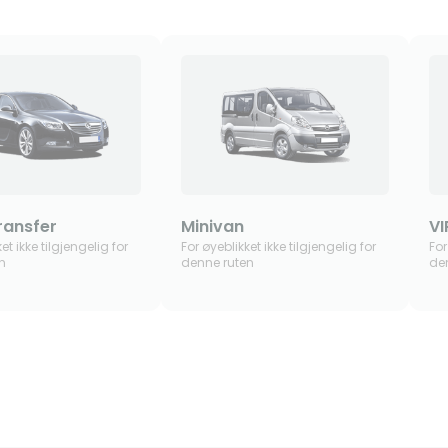
ransfer
Minivan
VI
et ikke tilgjengelig for
For øyeblikket ikke tilgjengelig for
For
n
denne ruten
de