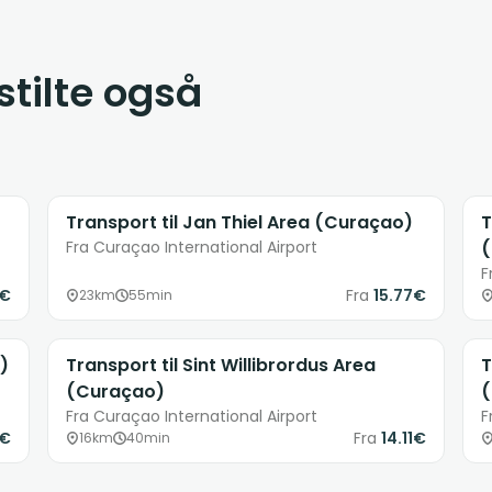
tilte også
Transport til Jan Thiel Area (Curaçao)
T
Fra Curaçao International Airport
(
F
8€
Fra
15.77€
23km
55min
)
Transport til Sint Willibrordus Area
T
(Curaçao)
(
Fra Curaçao International Airport
F
8€
Fra
14.11€
16km
40min