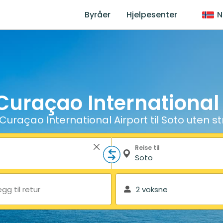
Byråer
Hjelpesenter
N
Curaçao International A
Curaçao International Airport til Soto uten s
Reise til
egg til retur
2 voksne