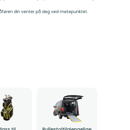
Sjåføren din venter på deg ved møtepunktet.
Plass til
Rullestoltilgjengelige