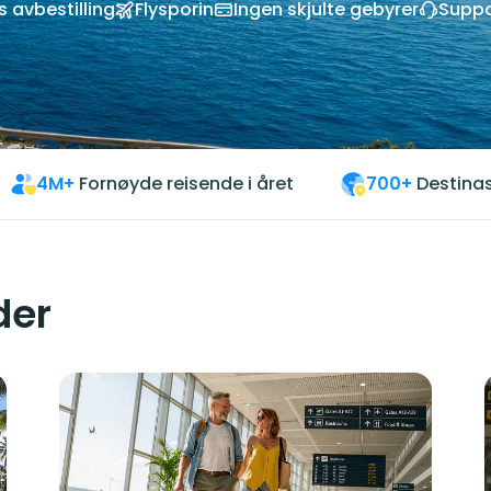
s avbestilling
Flysporin
Ingen skjulte gebyrer
Suppo
4M+
Fornøyde reisende i året
700+
Destinas
der