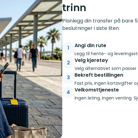
trinn
Planlegg din transfer på bare 5
beslutninger i siste liten.
Angi din rute
1
Legg til hente- og leveringsste
Velg kjøretøy
2
Velg alternativet som passer 
Bekreft bestillingen
3
Fast pris, ingen kortavgifter o
Velkomsttjeneste
4
Ingen leting, ingen venting. 