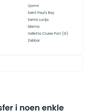
Qormi
Saint Paul's Bay
Santa Luċija
Sliema
Valletta Cruise Port (G)
Zabbar
sfer i noen enkle