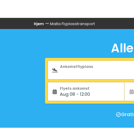
Hjem
Malta Flyplasstransport
All
Søkeskjema
Ankomstflyplass
Flyets ankomst
Aug 08 - 12:00
Grati