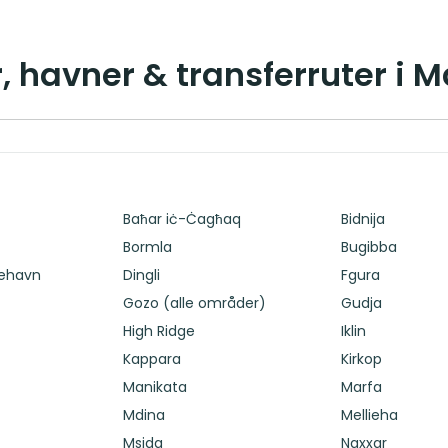
, havner & transferruter i M
Baħar iċ-Ċagħaq
Bidnija
Bormla
Bugibba
jehavn
Dingli
Fgura
Gozo (alle områder)
Gudja
High Ridge
Iklin
Kappara
Kirkop
Manikata
Marfa
Mdina
Mellieha
Msida
Naxxar