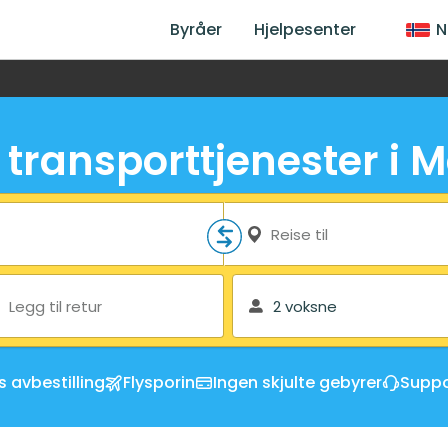
Byråer
Hjelpesenter
N
e transporttjenester i M
Reise til
Legg til retur
2 voksne
s avbestilling
Flysporin
Ingen skjulte gebyrer
Suppo