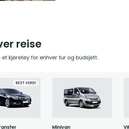
ver reise
 et kjøretøy for enhver tur og budsjett.
BEST VERDI
ransfer
Minivan
VI