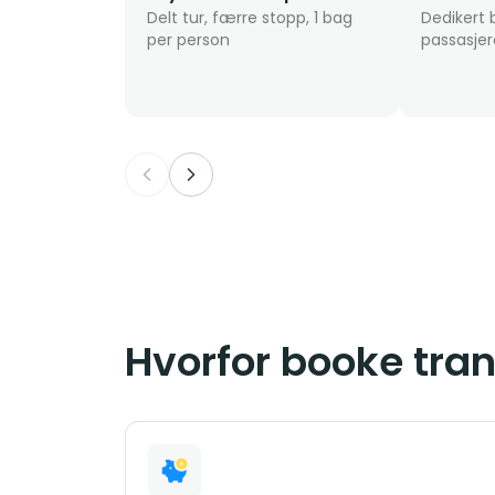
Delt tur, færre stopp, 1 bag
Dedikert b
per person
passasjer
Hvorfor booke tra