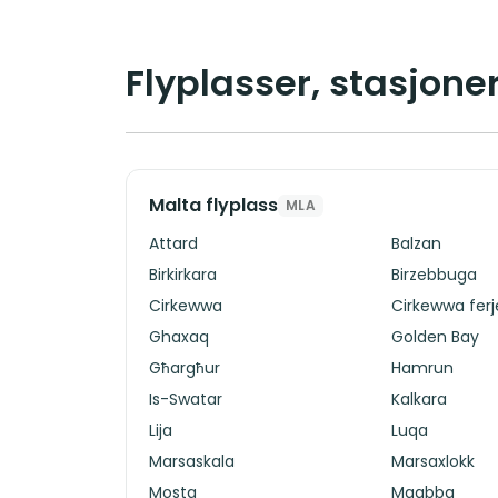
Flyplasser, stasjoner
Malta flyplass
MLA
Attard
Balzan
Birkirkara
Birzebbuga
Cirkewwa
Cirkewwa fer
Ghaxaq
Golden Bay
Għargħur
Hamrun
Is-Swatar
Kalkara
Lija
Luqa
Marsaskala
Marsaxlokk
Mosta
Mqabba