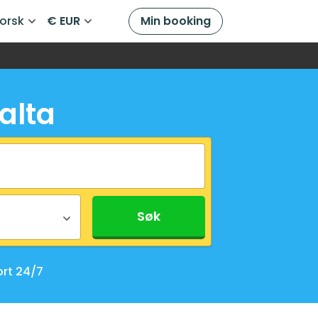
orsk
€ EUR
Min booking
alta
Søk
rt 24/7