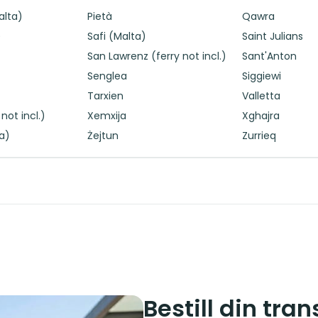
alta)
Pietà
Qawra
)
Safi (Malta)
Saint Julians
San Lawrenz (ferry not incl.)
Sant'Anton
Senglea
Siggiewi
Tarxien
Valletta
not incl.)
Xemxija
Xghajra
a)
Żejtun
Zurrieq
Bestill din tran