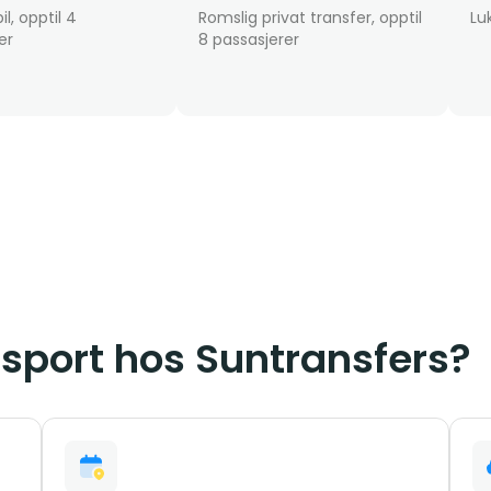
il, opptil 4
Romslig privat transfer, opptil
Lu
er
8 passasjerer
nsport hos Suntransfers?