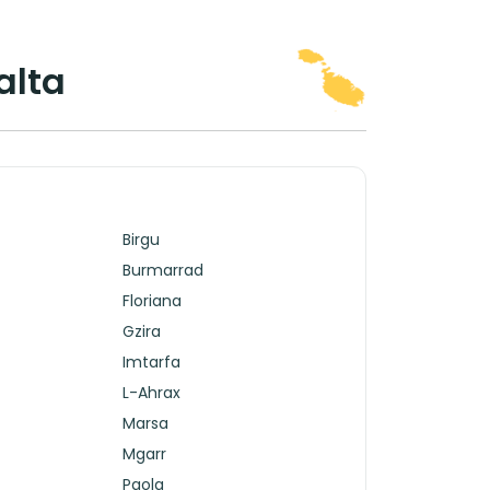
alta
Birgu
Burmarrad
Floriana
Gzira
Imtarfa
L-Ahrax
Marsa
Mgarr
Paola