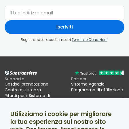
Iscriviti
Registrandoti, accetti i nostri
Termini e Condizioni
.
Supporto
Partner
Gestisci prenotazione
Sistema Agenzie
Centro assistenza
Programma di affiliazione
Ritardi per il Sistema di
ingressi/uscite UE (EES)
Utilizziamo i cookie per migliorare
Suntransfers
Social
la tua esperienza sul nostro sito
Chi siamo
Facebook
Recensioni
Twitter