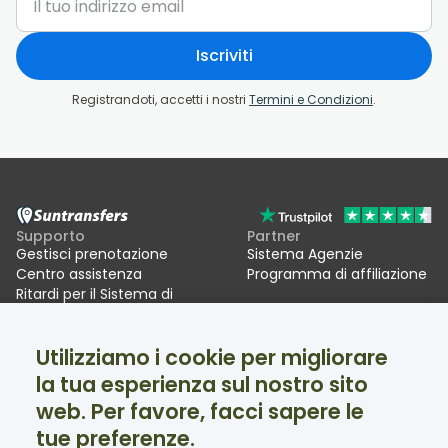
Iscriviti
Registrandoti, accetti i nostri
Termini e Condizioni
.
Supporto
Partner
Gestisci prenotazione
Sistema Agenzie
Centro assistenza
Programma di affiliazione
Ritardi per il Sistema di
ingressi/uscite UE (EES)
Utilizziamo i cookie per migliorare
Suntransfers
Social
la tua esperienza sul nostro sito
Chi siamo
Facebook
Recensioni
Twitter
web. Per favore, facci sapere le
Transfer sciistici
tue preferenze.
Supporto disponibile 24/7