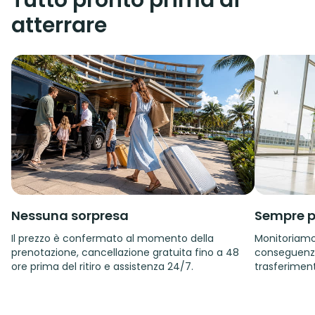
Tutto pronto prima di
atterrare
Nessuna sorpresa
Sempre p
Il prezzo è confermato al momento della
Monitoriamo i
prenotazione, cancellazione gratuita fino a 48
conseguenza.
ore prima del ritiro e assistenza 24/7.
trasferiment