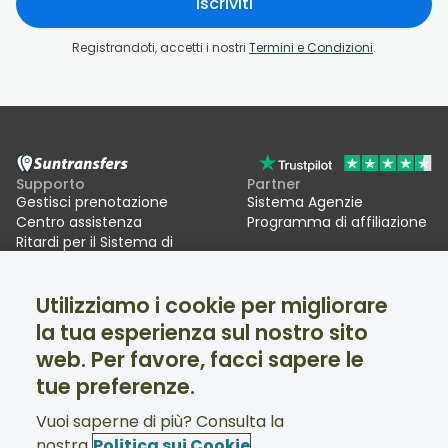
Iscriviti
Registrandoti, accetti i nostri
Termini e Condizioni
.
Supporto
Partner
Gestisci prenotazione
Sistema Agenzie
Centro assistenza
Programma di affiliazione
Ritardi per il Sistema di
ingressi/uscite UE (EES)
Utilizziamo i cookie per migliorare
Suntransfers
Social
la tua esperienza sul nostro sito
Chi siamo
Facebook
Recensioni
Twitter
web. Per favore, facci sapere le
Transfer sciistici
tue preferenze.
Supporto disponibile 24/7
Vuoi saperne di più? Consulta la
nostra
Politica sui Cookie