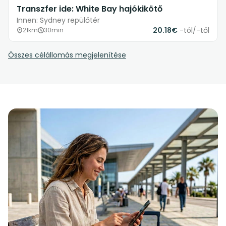
Transzfer ide: White Bay hajókikötő
Innen: Sydney repülőtér
20.18€
-tól/-től
21km
30min
Összes célállomás megjelenítése