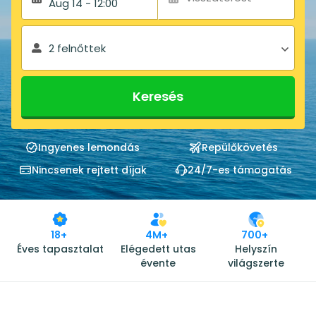
Aug 14 - 12:00
2 felnőttek
Keresés
Ingyenes lemondás
Repülőkövetés
Nincsenek rejtett díjak
24/7-es támogatás
18+
4M+
700+
Éves tapasztalat
Elégedett utas
Helyszín
évente
világszerte