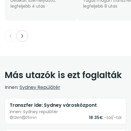
Dedikált személyautó,
Tágas magán transzfer
legfeljebb 4 utas
legfeljebb 8 utas
Más utazók is ezt foglalták
Innen:
Sydney Repülőtér
Transzfer ide: Sydney városközpont
Innen: Sydney repülőtér
18.35€
-tól/-től
12km
25min