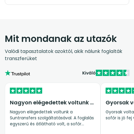
Mit mondanak az utazók
Valódi tapasztalatok azoktól, akik nálunk foglalták
transzferüket
Kiváló
Nagyon elégedettek voltunk a…
Gyorsak v
Nagyon elégedettek voltunk a
Gyorsak voltak
Suntransfers szolgáltatásával. A foglalás
sofőr is jó fej 
egyszerű és átlátható volt, a sofőr
pontosan érkezett, kedves és segítőkész