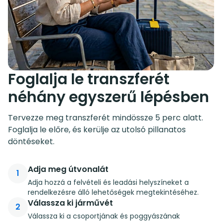
Foglalja le transzferét
néhány egyszerű lépésben
Tervezze meg transzferét mindössze 5 perc alatt.
Foglalja le előre, és kerülje az utolsó pillanatos
döntéseket.
Adja meg útvonalát
1
Adja hozzá a felvételi és leadási helyszíneket a
rendelkezésre álló lehetőségek megtekintéséhez.
Válassza ki járművét
2
Válassza ki a csoportjának és poggyászának