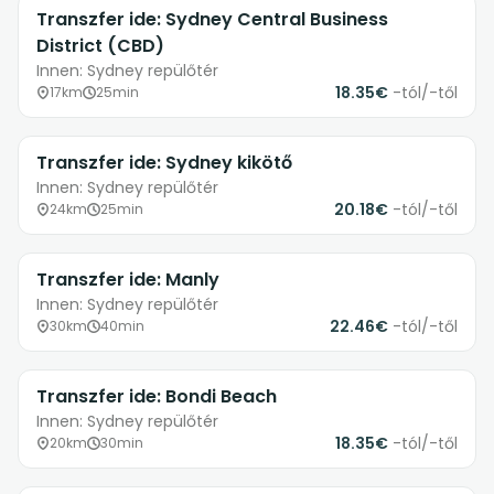
Transzfer ide: Sydney Central Business
District (CBD)
Innen: Sydney repülőtér
18.35€
-tól/-től
17km
25min
Transzfer ide: Sydney kikötő
Innen: Sydney repülőtér
20.18€
-tól/-től
24km
25min
Transzfer ide: Manly
Innen: Sydney repülőtér
22.46€
-tól/-től
30km
40min
Transzfer ide: Bondi Beach
Innen: Sydney repülőtér
18.35€
-tól/-től
20km
30min