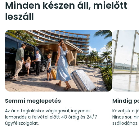
Minden készen áll, mielőtt
leszáll
Semmi meglepetés
Mindig p
Az ár a foglaláskor véglegesül, ingyenes
Követjük a já
lemondás a felvétel előtt 48 óráig és 24/7
Nincs sor, n
ügyfélszolgálat.
szállodához.