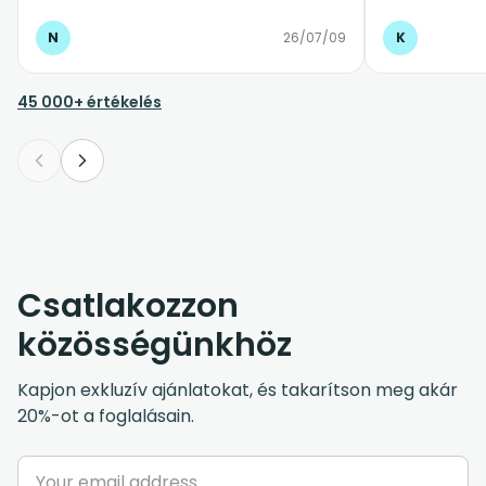
volt. Az autó tiszta, kényelmes és
biztonságos volt, az egész reptéri
N
26/07/09
K
transzfer teljesen stresszmentesen
zajlott. Különösen jó érzés volt, hogy
érkezés után nem kellett taxit keresgélni
45 000+ értékelés
vagy szervezkedni, minden
gördülékenyen ment. Bátran ajánlom
mindenkinek, aki megbízható és profi
transzferszolgáltatást keres. ⭐⭐⭐⭐⭐
Csatlakozzon
közösségünkhöz
Kapjon exkluzív ajánlatokat, és takarítson meg akár
20%-ot a foglalásain.