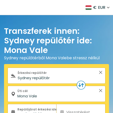
€
EUR
Transzferek innen:
Sydney repülőtér ide:
Mona Vale
Sydney repülőtérből Mona Valebe stressz nélkül
Keresőűrlap
Érkezési repülőtér
Úti cél
Repülőjárat érkezési ideje:
Visszatérést