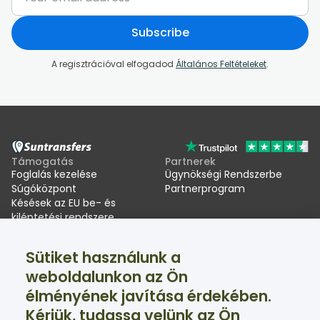
Subscribe
A regisztrációval elfogadod
Általános Feltételeket
.
Támogatás
Partnerek
Foglalás kezelése
Ügynökségi Rendszerbe
Súgóközpont
Partnerprogram
Késések az EU be- és
kiléptetési rendszere
(EES) miatt
Sütiket használunk a
Suntransfers
Közösségi oldalak
weboldalunkon az Ön
Rólunk
Facebook
élményének javítása érdekében.
Értékelések
Twitter
Sítranszferek
Kérjük, tudassa velünk az Ön