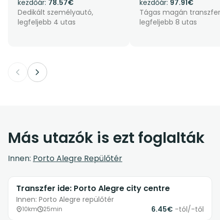
kezdőár:
78.57€
kezdőár:
97.91€
Dedikált személyautó,
Tágas magán transzfer
legfeljebb 4 utas
legfeljebb 8 utas
Más utazók is ezt foglalták
Innen:
Porto Alegre Repülőtér
Transzfer ide: Porto Alegre city centre
Innen: Porto Alegre repülőtér
6.45€
-tól/-től
10km
25min