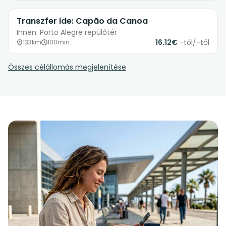
Transzfer ide: Capão da Canoa
Innen: Porto Alegre repülőtér
16.12€
-tól/-től
133km
100min
Összes célállomás megjelenítése