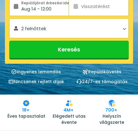
Repülőjárat érkezési ideje:
Visszatérést
Aug 14 - 12:00
2 felnőttek
Keresés
Ingyenes lemondás
Repülőkövetés
Nincsenek rejtett díjak
24/7-es támogatás
18+
4M+
700+
Éves tapasztalat
Elégedett utas
Helyszín
évente
világszerte