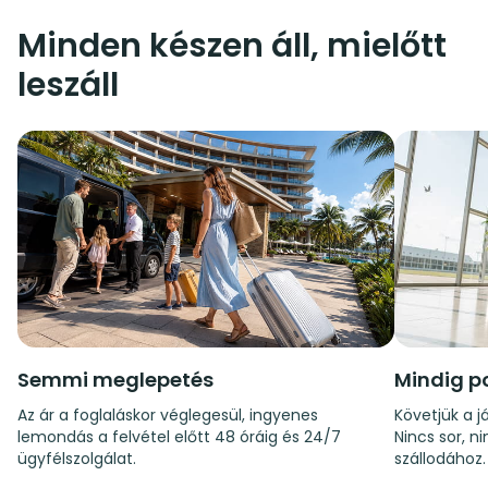
Minden készen áll, mielőtt
leszáll
Semmi meglepetés
Mindig p
Az ár a foglaláskor véglegesül, ingyenes
Követjük a já
lemondás a felvétel előtt 48 óráig és 24/7
Nincs sor, n
ügyfélszolgálat.
szállodához.