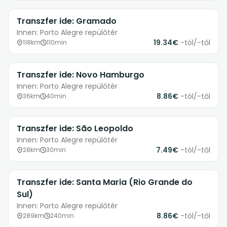
Transzfer ide: Gramado
Innen: Porto Alegre repülőtér
19.34€
-tól/-től
118km
110min
Transzfer ide: Novo Hamburgo
Innen: Porto Alegre repülőtér
8.86€
-tól/-től
36km
40min
Transzfer ide: São Leopoldo
Innen: Porto Alegre repülőtér
7.49€
-tól/-től
28km
30min
Transzfer ide: Santa Maria (Rio Grande do
Sul)
Innen: Porto Alegre repülőtér
8.86€
-tól/-től
289km
240min