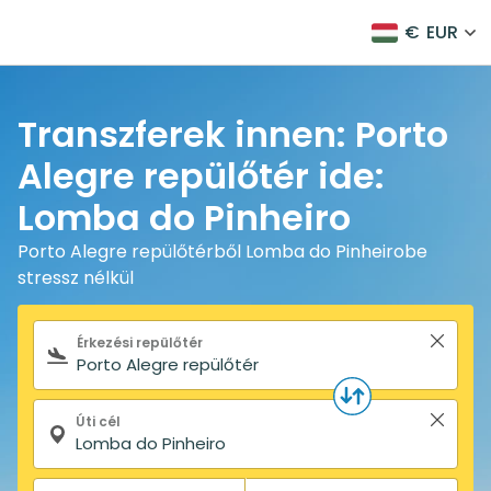
€
EUR
Transzferek innen: Porto
Alegre repülőtér ide:
Lomba do Pinheiro
Porto Alegre repülőtérből Lomba do Pinheirobe
stressz nélkül
Keresőűrlap
Érkezési repülőtér
Úti cél