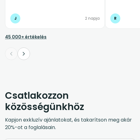
repülő késést is.Abszolút ajánlom
mindenkinek.
J
2 napja
R
45 000+ értékelés
Csatlakozzon
közösségünkhöz
Kapjon exkluzív ajánlatokat, és takarítson meg akár
20%-ot a foglalásain.