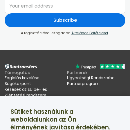
Subscribe
A regisztrációval elfogadod
Általános Feltételeket
.
Támogatás
Partnerek
Foglalás kezelése
Ügynökségi Rendszerbe
Súgóközpont
Partnerprogram
Késések az EU be- és
kiléptetési rendszere
(EES) miatt
Sütiket használunk a
Suntransfers
Közösségi oldalak
weboldalunkon az Ön
Rólunk
Facebook
élményének javítása érdekében.
Értékelések
Twitter