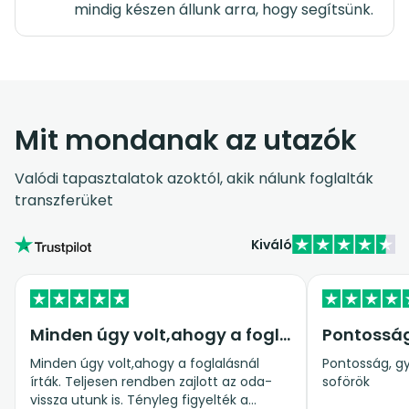
mindig készen állunk arra, hogy segítsünk.
Mit mondanak az utazók
Valódi tapasztalatok azoktól, akik nálunk foglalták
transzferüket
Kiváló
Minden úgy volt,ahogy a foglalásnál…
Pontossá
Minden úgy volt,ahogy a foglalásnál
Pontosság, gy
írták. Teljesen rendben zajlott az oda-
soförök
vissza utunk is. Tényleg figyelték a