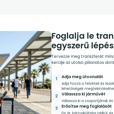
Foglalja le tra
egyszerű lépé
Tervezze meg transzferét mindös
kerülje az utolsó pillanatos dön
Adja meg útvonalát
1
Adja hozzá a felvételi és lead
lehetőségek megtekintéséhe
Válassza ki járművét
2
Válassza ki a csoportjának é
Erősítse meg foglalását
3
Fix ár, kártyaköltség nélkül, 