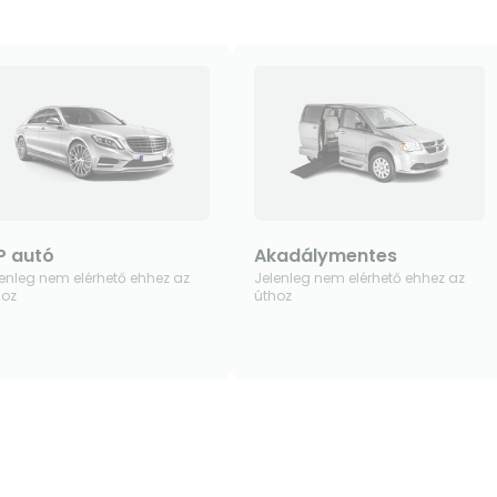
P autó
Akadálymentes
enleg nem elérhető ehhez az
Jelenleg nem elérhető ehhez az
hoz
úthoz