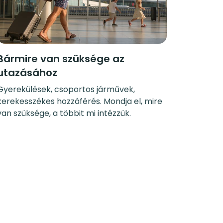
Bármire van szüksége az
utazásához
Gyerekülések, csoportos járművek,
kerekesszékes hozzáférés. Mondja el, mire
van szüksége, a többit mi intézzük.