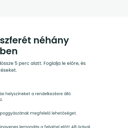
nszferét néhány
sben
sze 5 perc alatt. Foglalja le előre, és
téseket.
ási helyszíneket a rendelkezésre álló
z.
s poggyászának megfelelő lehetőséget.
és ingyenes lemondás a felvétel előtt 48 órával.