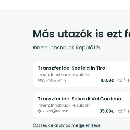
Más utazók is ezt 
Innen:
Innsbruck Repülőtér
Transzfer ide: Seefeld in Tirol
Innen: Innsbruck repülőtér
10.58€
-tól/-t
25km
25min
Transzfer ide: Selva di Val Gardena
Innen: Innsbruck repülőtér
35.69€
-tól/-t
120km
100min
Összes célállomás megjelenítése