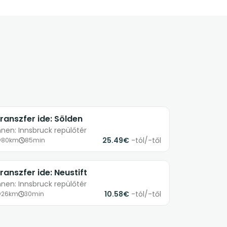
ranszfer ide: Sölden
nnen: Innsbruck repülőtér
25.49€
-tól/-től
80km
85min
ranszfer ide: Neustift
nnen: Innsbruck repülőtér
10.58€
-tól/-től
26km
30min