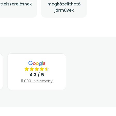
tfelszerelésnek
megközelíthető
járművek
4.3 / 5
11 000+ vélemény