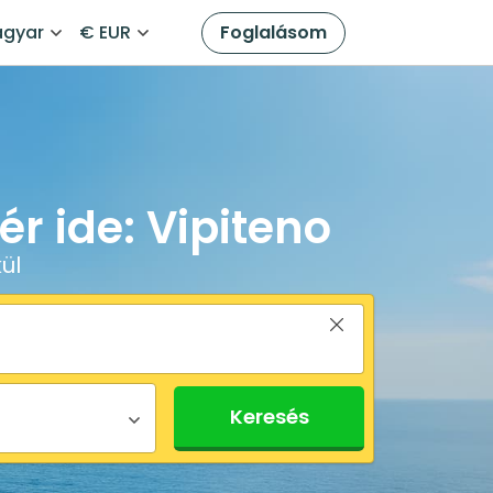
gyar
€ EUR
Foglalásom
r ide: Vipiteno
ül
Keresés