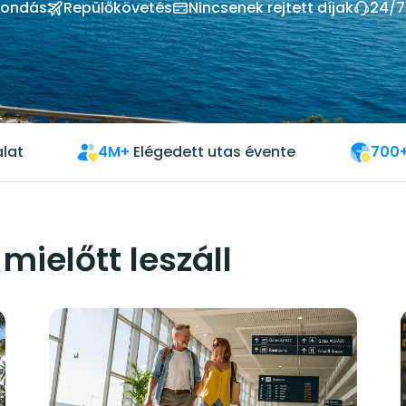
mondás
Repülőkövetés
Nincsenek rejtett díjak
24/7
lat
4M+
Elégedett utas évente
700
mielőtt leszáll