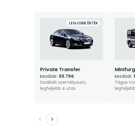
LEGJOBB ÉRTÉK
Private Transfer
Minifur
kezdőár:
99.79€
kezdőár:
Dedikált személyautó,
Tágas ma
legfeljebb 4 utas
legfeljeb