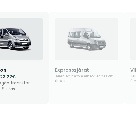
gon
Expresszjárat
VI
Jelenleg nem elérhető ehhez az
Jel
123.27€
úthoz
út
gán transzfer,
b 8 utas