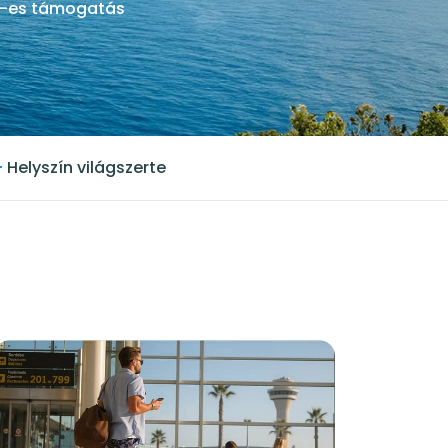
-es támogatás
+
Helyszín világszerte