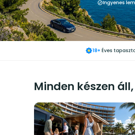
Ingyenes le
18+
Éves tapaszta
Minden készen áll, 