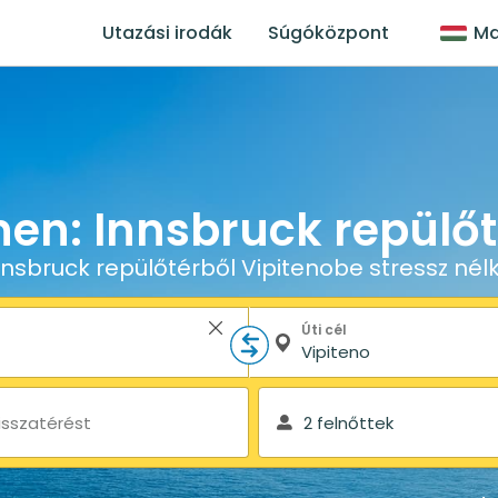
Utazási irodák
Súgóközpont
Ma
nen: Innsbruck repülőté
nnsbruck repülőtérből Vipitenobe stressz nélk
Úti cél
isszatérést
2 felnőttek