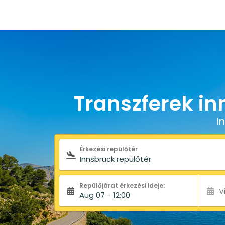
Transzferek in
I
Keresőűrlap
Érkezési repülőtér
Repülőjárat érkezési ideje:
V
Aug 07 - 12:00