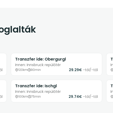
foglalták
Transzfer ide: Obergurgl
T
Innen: Innsbruck repülőtér
I
ől
29.29€
-tól/-től
120km
90min
Transzfer ide: Ischgl
T
Innen: Innsbruck repülőtér
I
ől
29.74€
-tól/-től
100km
75min