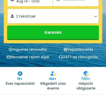
Aug 14 - 12:00
2 felnőttek
Keresés
Ingyenes lemondás
Repülőkövetés
Nincsenek rejtett díjak
24/7-es támogatás
18+
4M+
700+
Éves tapasztalat
Elégedett utas
Helyszín
évente
világszerte