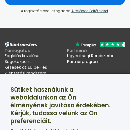
A regisztrációval elfogadod
Általános Feltételeket
.
Támogatás
Partnerek
Foglalás kezelése
Ügynökségi Rendszerbe
Súgóközpont
Partnerprogram
Késések az EU be- és
kiléptetési rendszere
(EES) miatt
Sütiket használunk a
Suntransfers
Közösségi oldalak
weboldalunkon az Ön
Rólunk
Facebook
élményének javítása érdekében.
Értékelések
Twitter
Sítranszferek
Kérjük, tudassa velünk az Ön
Támogatás a nap 24 órájában, a hét minden napján
preferenciáit.
elérhető