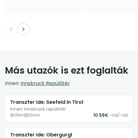
Más utazók is ezt foglalták
Innen:
Innsbruck Repülőtér
Transzfer ide: Seefeld in Tirol
Innen: Innsbruck repülőtér
10.58€
-tól/-től
25km
25min
Transzfer ide: Obergurgl