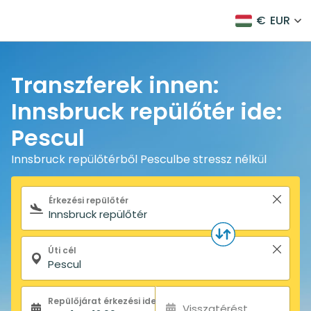
€
EUR
Transzferek innen:
Innsbruck repülőtér ide:
Pescul
Innsbruck repülőtérből Pesculbe stressz nélkül
Keresőűrlap
Érkezési repülőtér
Úti cél
Repülőjárat érkezési ideje:
Visszatérést