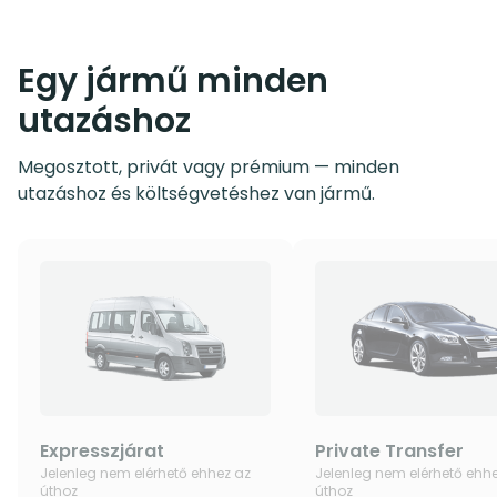
Egy jármű minden
utazáshoz
Megosztott, privát vagy prémium — minden
utazáshoz és költségvetéshez van jármű.
Expresszjárat
Private Transfer
Jelenleg nem elérhető ehhez az
Jelenleg nem elérhető ehh
úthoz
úthoz