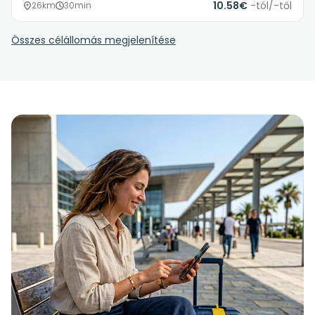
10.58€
-tól/-től
26km
30min
Összes célállomás megjelenítése