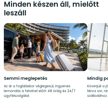
Minden készen áll, mielőtt
leszáll
Semmi meglepetés
Mindig p
Az ár a foglaláskor véglegesül, ingyenes
Követjük a já
lemondás a felvétel előtt 48 óráig és 24/7
Nincs sor, n
ügyfélszolgálat.
szállodához.