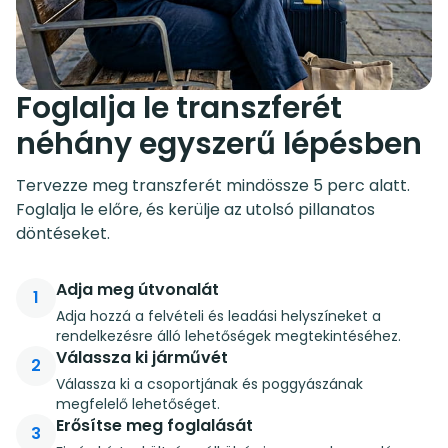
Foglalja le transzferét
néhány egyszerű lépésben
Tervezze meg transzferét mindössze 5 perc alatt.
Foglalja le előre, és kerülje az utolsó pillanatos
döntéseket.
Adja meg útvonalát
1
Adja hozzá a felvételi és leadási helyszíneket a
rendelkezésre álló lehetőségek megtekintéséhez.
Válassza ki járművét
2
Válassza ki a csoportjának és poggyászának
megfelelő lehetőséget.
Erősítse meg foglalását
3