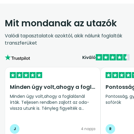
Mit mondanak az utazók
Valódi tapasztalatok azoktól, akik nálunk foglalták
transzferüket
Kiváló
Minden úgy volt,ahogy a foglalásnál…
Pontossá
Minden úgy volt,ahogy a foglalásnál
Pontosság, gy
írták. Teljesen rendben zajlott az oda-
soförök
vissza utunk is. Tényleg figyelték a
repülő késést is.Abszolút ajánlom
mindenkinek.
J
4 napja
R