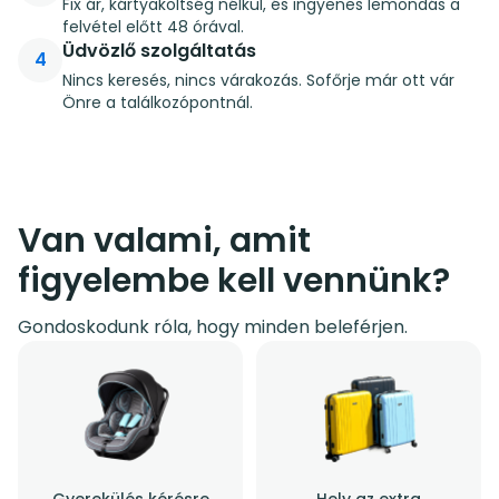
Fix ár, kártyaköltség nélkül, és ingyenes lemondás a
felvétel előtt 48 órával.
Üdvözlő szolgáltatás
4
Nincs keresés, nincs várakozás. Sofőrje már ott vár
Önre a találkozópontnál.
Van valami, amit
figyelembe kell vennünk?
Gondoskodunk róla, hogy minden beleférjen.
Gyerekülés kérésre
Hely az extra