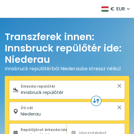
€
EUR
Transzferek innen:
Innsbruck repülőtér ide:
Niederau
Innsbruck repülőtérből Niederaube stressz nélkül
Keresőűrlap
Érkezési repülőtér
Úti cél
Repülőjárat érkezési ideje:
Visszatérést