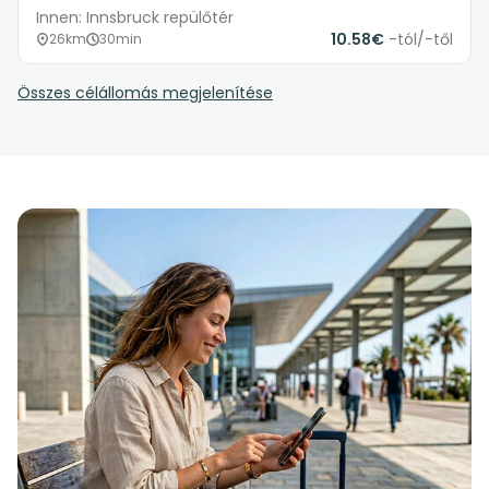
Innen: Innsbruck repülőtér
10.58€
-tól/-től
26km
30min
Összes célállomás megjelenítése