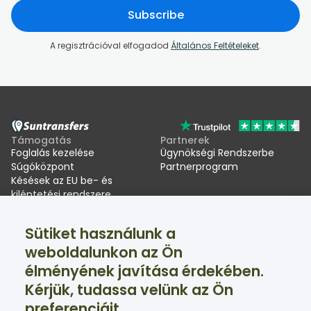
Subscribe
A regisztrációval elfogadod
Általános Feltételeket
.
Támogatás
Partnerek
Foglalás kezelése
Ügynökségi Rendszerbe
Súgóközpont
Partnerprogram
Késések az EU be- és
kiléptetési rendszere
(EES) miatt
Sütiket használunk a
Suntransfers
Közösségi oldalak
weboldalunkon az Ön
Rólunk
Facebook
élményének javítása érdekében.
Értékelések
Twitter
Sítranszferek
Kérjük, tudassa velünk az Ön
Támogatás a nap 24 órájában, a hét minden napján
preferenciáit.
elérhető