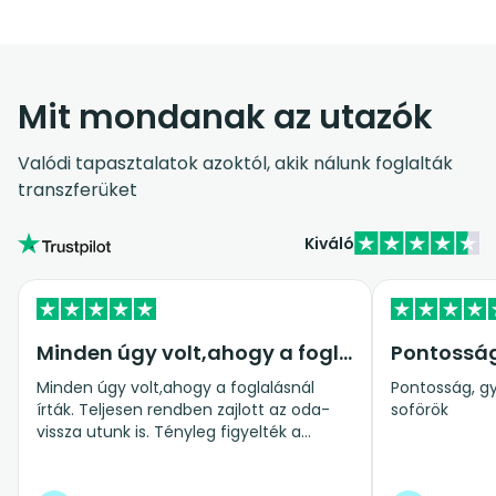
Mit mondanak az utazók
Valódi tapasztalatok azoktól, akik nálunk foglalták
transzferüket
Kiváló
Minden úgy volt,ahogy a foglalásnál…
Pontossá
Minden úgy volt,ahogy a foglalásnál
Pontosság, gy
írták. Teljesen rendben zajlott az oda-
soförök
vissza utunk is. Tényleg figyelték a
repülő késést is.Abszolút ajánlom
mindenkinek.