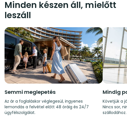
Minden készen áll, mielőtt
leszáll
Semmi meglepetés
Mindig p
Az ár a foglaláskor véglegesül, ingyenes
Követjük a já
lemondás a felvétel előtt 48 óráig és 24/7
Nincs sor, n
ügyfélszolgálat.
szállodához.