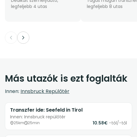
Dedikált személyautó,
Tágas magán transzfer
legfeljebb 4 utas
legfeljebb 8 utas
Más utazók is ezt foglalták
Innen:
Innsbruck Repülőtér
Transzfer ide: Seefeld in Tirol
Innen: Innsbruck repülőtér
10.58€
-tól/-től
25km
25min