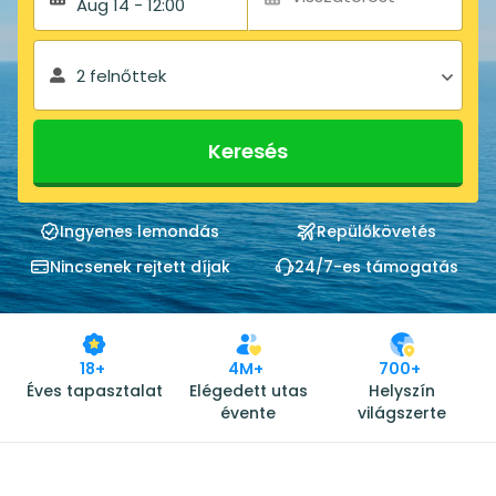
Aug 14 - 12:00
2 felnőttek
Keresés
Ingyenes lemondás
Repülőkövetés
Nincsenek rejtett díjak
24/7-es támogatás
18+
4M+
700+
Éves tapasztalat
Elégedett utas
Helyszín
évente
világszerte