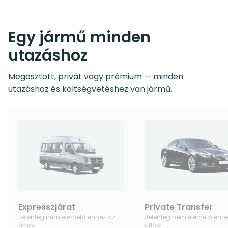
Egy jármű minden
utazáshoz
Megosztott, privát vagy prémium — minden
utazáshoz és költségvetéshez van jármű.
Expresszjárat
Private Transfer
Jelenleg nem elérhető ehhez az
Jelenleg nem elérhető ehh
úthoz
úthoz