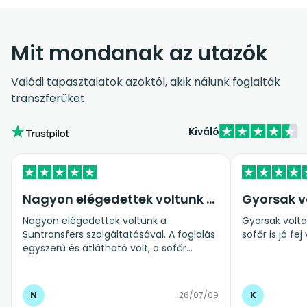
Mit mondanak az utazók
Valódi tapasztalatok azoktól, akik nálunk foglalták
transzferüket
Kiváló
Nagyon elégedettek voltunk a…
Gyorsak v
Nagyon elégedettek voltunk a
Gyorsak voltak
Suntransfers szolgáltatásával. A foglalás
sofőr is jó fej 
egyszerű és átlátható volt, a sofőr
pontosan érkezett, kedves és segítőkész
volt. Az autó tiszta, kényelmes és
biztonságos volt, az egész reptéri
N
26/07/09
K
transzfer teljesen stresszmentesen