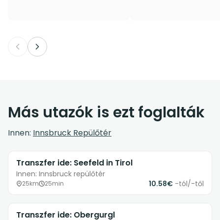
Más utazók is ezt foglalták
Innen:
Innsbruck Repülőtér
Transzfer ide: Seefeld in Tirol
Innen: Innsbruck repülőtér
10.58€
-tól/-től
25km
25min
Transzfer ide: Obergurgl