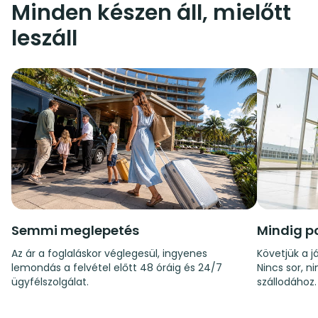
Minden készen áll, mielőtt
leszáll
Semmi meglepetés
Mindig p
Az ár a foglaláskor véglegesül, ingyenes
Követjük a já
lemondás a felvétel előtt 48 óráig és 24/7
Nincs sor, n
ügyfélszolgálat.
szállodához.