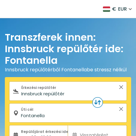
€
EUR
Transzferek innen:
Innsbruck repülőtér ide:
Fontanella
Innsbruck repülőtérből Fontanellabe stressz nélkül
Keresőűrlap
Érkezési repülőtér
Úti cél
Repülőjárat érkezési ideje:
Visszatérést