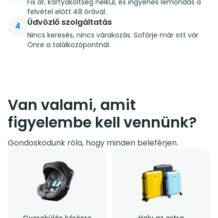
Fix ár, kártyaköltség nélkül, és ingyenes lemondás a
felvétel előtt 48 órával.
Üdvözlő szolgáltatás
4
Nincs keresés, nincs várakozás. Sofőrje már ott vár
Önre a találkozópontnál.
Van valami, amit
figyelembe kell vennünk?
Gondoskodunk róla, hogy minden beleférjen.
Gyerekülés kérésre
Hely az extra