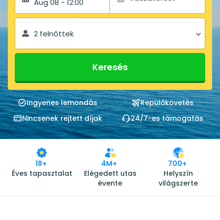
Aug 08 - 12:00
2 felnőttek
Keresés
Ingyenes lemondás
Repülőkövetés
Nincsenek rejtett díjak
24/7-es támogatás
18+
4M+
700+
Éves tapasztalat
Elégedett utas
Helyszín
évente
világszerte