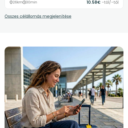
10.58€
-tól/-től
26km
30min
Összes célállomás megjelenítése