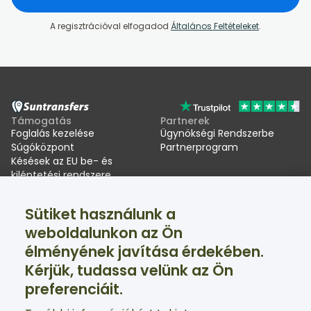
A regisztrációval elfogadod
Általános Feltételeket
.
Támogatás
Partnerek
Foglalás kezelése
Ügynökségi Rendszerbe
Súgóközpont
Partnerprogram
Késések az EU be- és
kiléptetési rendszere
(EES) miatt
Sütiket használunk a
Suntransfers
Közösségi oldalak
weboldalunkon az Ön
Rólunk
Facebook
élményének javítása érdekében.
Értékelések
Twitter
Sítranszferek
Kérjük, tudassa velünk az Ön
Támogatás a nap 24 órájában, a hét minden napján
preferenciáit.
elérhető