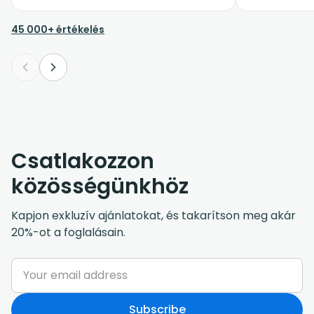
zajlott. Különösen jó érzés volt, hogy
érkezés után nem kellett taxit keresgélni
45 000+ értékelés
vagy szervezkedni, minden
gördülékenyen ment. Bátran ajánlom
mindenkinek, aki megbízható és profi
transzferszolgáltatást keres. ⭐⭐⭐⭐⭐
Csatlakozzon
közösségünkhöz
Kapjon exkluzív ajánlatokat, és takarítson meg akár
20%-ot a foglalásain.
Subscribe