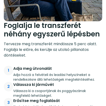
Foglalja le transzferét
néhány egyszerű lépésben
Tervezze meg transzferét mindössze 5 perc alatt.
Foglalja le előre, és kerülje az utolsó pillanatos
döntéseket.
Adja meg útvonalát
1
Adja hozzá a felvételi és leadási helyszíneket a
rendelkezésre álló lehetőségek megtekintéséhez.
Válassza ki járművét
2
Válassza ki a csoportjának és poggyászának
megfelelő lehetőséget.
Erősítse meg foglalását
3