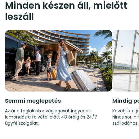
Minden készen áll, mielőtt
leszáll
Semmi meglepetés
Mindig p
Az ár a foglaláskor véglegesül, ingyenes
Követjük a já
lemondás a felvétel előtt 48 óráig és 24/7
Nincs sor, n
ügyfélszolgálat.
szállodához.