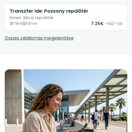
Transzfer ide: Pozsony repülőtér
Innen: Bécsi repülőtér
7.25€
-tól/-től
71km
50min
Összes célállomás megjelenítése