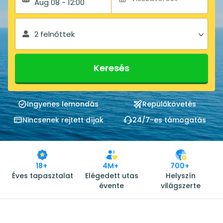
Aug 08 - 12:00
2 felnőttek
Keresés
Ingyenes lemondás
Repülőkövetés
Nincsenek rejtett díjak
24/7-es támogatás
18+
4M+
700+
Éves tapasztalat
Elégedett utas
Helyszín
évente
világszerte