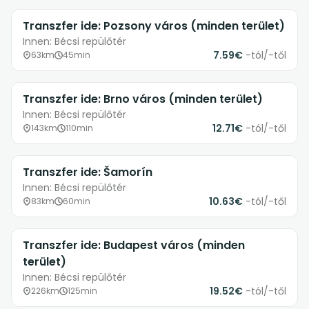
Transzfer ide: Pozsony város (minden terület)
Innen: Bécsi repülőtér
7.59€
-tól/-től
63km
45min
Transzfer ide: Brno város (minden terület)
Innen: Bécsi repülőtér
12.71€
-tól/-től
143km
110min
Transzfer ide: Šamorín
Innen: Bécsi repülőtér
10.63€
-tól/-től
83km
60min
Transzfer ide: Budapest város (minden
terület)
Innen: Bécsi repülőtér
19.52€
-tól/-től
226km
125min