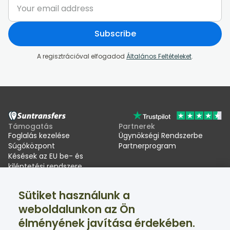
Subscribe
A regisztrációval elfogadod
Általános Feltételeket
.
Támogatás
Partnerek
Foglalás kezelése
Ügynökségi Rendszerbe
Súgóközpont
Partnerprogram
Késések az EU be- és
kiléptetési rendszere
(EES) miatt
Sütiket használunk a
Suntransfers
Közösségi oldalak
weboldalunkon az Ön
Rólunk
Facebook
élményének javítása érdekében.
Értékelések
Twitter