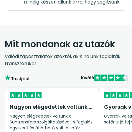
mindig készen állunk arra, hogy segítsünk.
Mit mondanak az utazók
Valódi tapasztalatok azoktól, akik nálunk foglalták
transzferüket
Kiváló
Nagyon elégedettek voltunk a…
Gyorsak v
Nagyon elégedettek voltunk a
Gyorsak voltak
Suntransfers szolgáltatásával. A foglalás
sofőr is jó fej 
egyszerű és átlátható volt, a sofőr