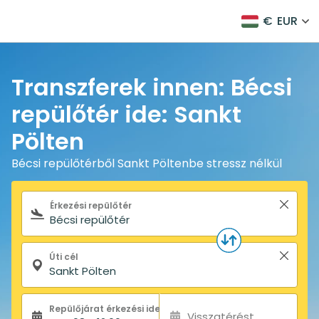
€
EUR
Transzferek innen: Bécsi
repülőtér ide: Sankt
Pölten
Bécsi repülőtérből Sankt Pöltenbe stressz nélkül
Keresőűrlap
Érkezési repülőtér
Úti cél
Repülőjárat érkezési ideje:
Visszatérést