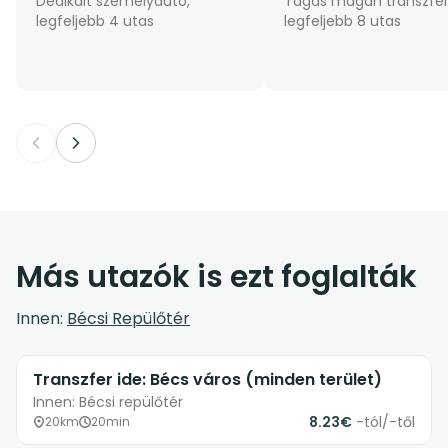
Dedikált személyautó,
Tágas magán transzfer
legfeljebb 4 utas
legfeljebb 8 utas
Más utazók is ezt foglalták
Innen:
Bécsi Repülőtér
Transzfer ide: Bécs város (minden terület)
Innen: Bécsi repülőtér
8.23€
-tól/-től
20km
20min