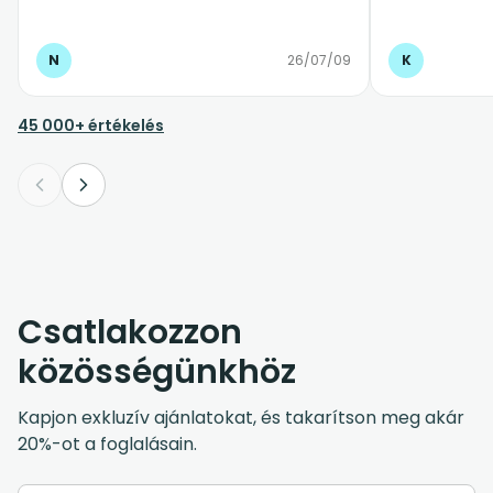
pontosan érkezett, kedves és segítőkész
volt. Az autó tiszta, kényelmes és
biztonságos volt, az egész reptéri
N
26/07/09
K
transzfer teljesen stresszmentesen
zajlott. Különösen jó érzés volt, hogy
érkezés után nem kellett taxit keresgélni
45 000+ értékelés
vagy szervezkedni, minden
gördülékenyen ment. Bátran ajánlom
mindenkinek, aki megbízható és profi
transzferszolgáltatást keres. ⭐⭐⭐⭐⭐
Csatlakozzon
közösségünkhöz
Kapjon exkluzív ajánlatokat, és takarítson meg akár
20%-ot a foglalásain.