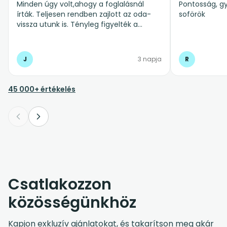
Minden úgy volt,ahogy a foglalásnál
Pontosság, gy
írták. Teljesen rendben zajlott az oda-
soförök
vissza utunk is. Tényleg figyelték a
repülő késést is.Abszolút ajánlom
mindenkinek.
J
3 napja
R
45 000+ értékelés
Csatlakozzon
közösségünkhöz
Kapjon exkluzív ajánlatokat, és takarítson meg akár