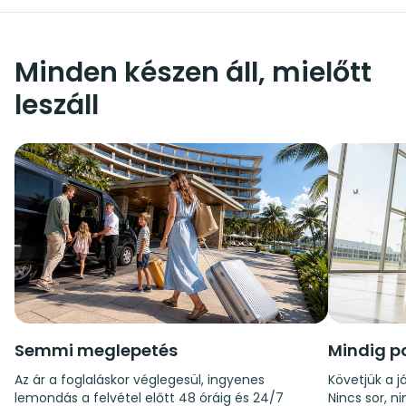
Minden készen áll, mielőtt
leszáll
Semmi meglepetés
Mindig p
Az ár a foglaláskor véglegesül, ingyenes
Követjük a já
lemondás a felvétel előtt 48 óráig és 24/7
Nincs sor, n