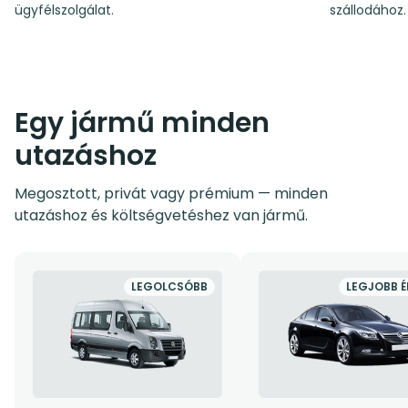
ügyfélszolgálat.
szállodához.
Egy jármű minden
utazáshoz
Megosztott, privát vagy prémium — minden
utazáshoz és költségvetéshez van jármű.
LEGOLCSÓBB
LEGJOBB É