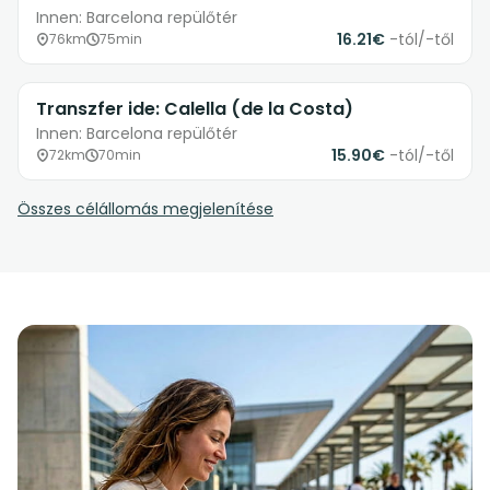
Innen: Barcelona repülőtér
16.21€
-tól/-től
76km
75min
Transzfer ide: Calella (de la Costa)
Innen: Barcelona repülőtér
15.90€
-tól/-től
72km
70min
Összes célállomás megjelenítése