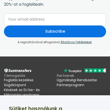
20%-ot a foglalásain.
Subscribe
A regisztrációval elfogadod
Általános Feltételeket
.
Támogatás
Partnerek
Foglalás kezelése
Ügynökségi Rendszerbe
Súgóközpont
Partnerprogram
Késések az EU be- és
kiléptetési rendszere
(EES) miatt
Sütiket használunk a