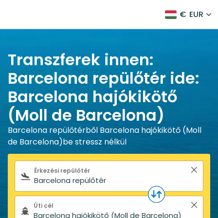
€
EUR
Transzferek innen:
Barcelona repülőtér ide:
Barcelona hajókikötő
(Moll de Barcelona)
Barcelona repülőtérből Barcelona hajókikötő (Moll
de Barcelona)be stressz nélkül
Keresőűrlap
Érkezési repülőtér
Úti cél