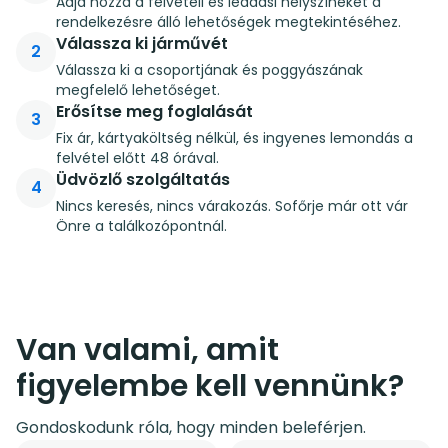
Adja hozzá a felvételi és leadási helyszíneket a
rendelkezésre álló lehetőségek megtekintéséhez.
Válassza ki járművét
2
Válassza ki a csoportjának és poggyászának
megfelelő lehetőséget.
Erősítse meg foglalását
3
Fix ár, kártyaköltség nélkül, és ingyenes lemondás a
felvétel előtt 48 órával.
Üdvözlő szolgáltatás
4
Nincs keresés, nincs várakozás. Sofőrje már ott vár
Önre a találkozópontnál.
Van valami, amit
figyelembe kell vennünk?
Gondoskodunk róla, hogy minden beleférjen.