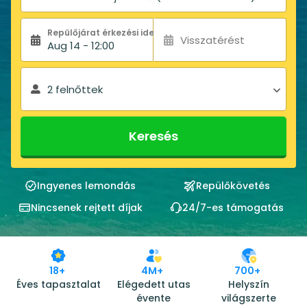
Repülőjárat érkezési ideje:
Visszatérést
Aug 14 - 12:00
2 felnőttek
Keresés
Ingyenes lemondás
Repülőkövetés
Nincsenek rejtett díjak
24/7-es támogatás
18+
4M+
700+
Éves tapasztalat
Elégedett utas
Helyszín
évente
világszerte