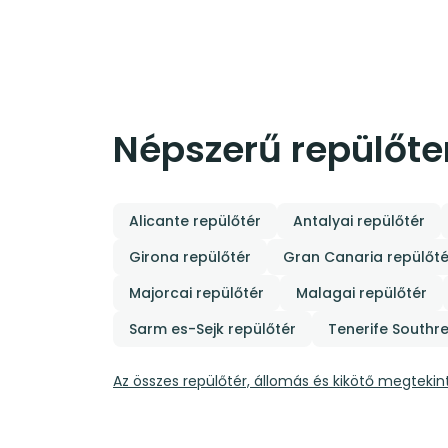
Népszerű repülőter
Alicante repülőtér
Antalyai repülőtér
Girona repülőtér
Gran Canaria repülőté
Majorcai repülőtér
Malagai repülőtér
Sarm es-Sejk repülőtér
Tenerife Southr
Az összes repülőtér, állomás és kikötő megtekin