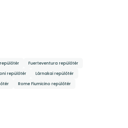
 repülőtér
Fuerteventura repülőtér
oni repülőtér
Lárnakai repülőtér
lőtér
Rome Fiumicino repülőtér