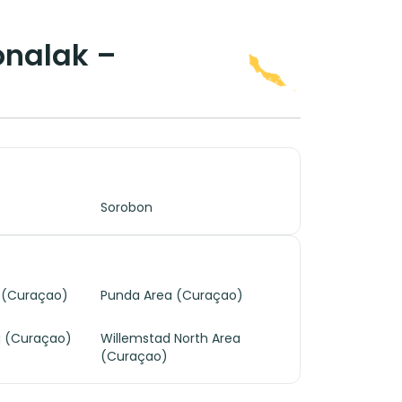
onalak –
Sorobon
 (Curaçao)
Punda Area (Curaçao)
a (Curaçao)
Willemstad North Area
(Curaçao)