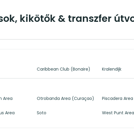
ok, kikötők & transzfer útv
Caribbean Club (Bonaire)
Kralendijk
 Area
Otrobanda Area (Curaçao)
Piscadera Area
dus Area
Soto
West Punt Are