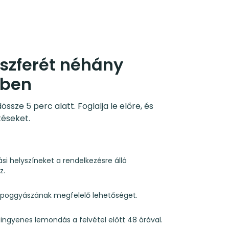
nszferét néhány
sben
sze 5 perc alatt. Foglalja le előre, és
téseket.
ási helyszíneket a rendelkezésre álló
z.
s poggyászának megfelelő lehetőséget.
és ingyenes lemondás a felvétel előtt 48 órával.