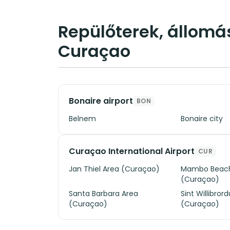
Repülőterek, állomás
Curaçao
Bonaire airport
BON
Belnem
Bonaire city
Curaçao International Airport
CUR
Jan Thiel Area (Curaçao)
Mambo Beach
(Curaçao)
Santa Barbara Area
Sint Willibror
(Curaçao)
(Curaçao)