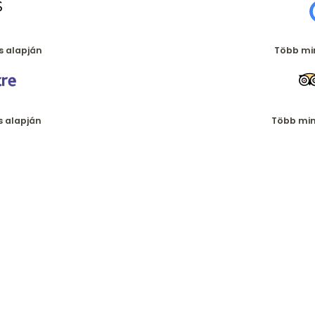
s alapján
Több min
s alapján
Több mint