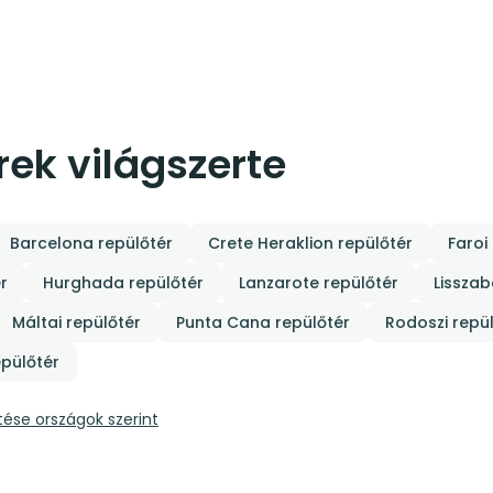
ek világszerte
Barcelona repülőtér
Crete Heraklion repülőtér
Faroi
r
Hurghada repülőtér
Lanzarote repülőtér
Lisszab
Máltai repülőtér
Punta Cana repülőtér
Rodoszi repü
epülőtér
tése országok szerint