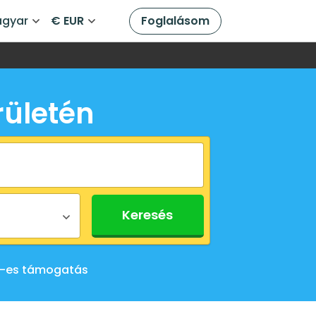
gyar
€ EUR
Foglalásom
rületén
Keresés
-es támogatás