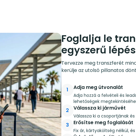
Foglalja le tra
egyszerű lépé
Tervezze meg transzferét mindös
kerülje az utolsó pillanatos dön
Adja meg útvonalát
1
Adja hozzá a felvételi és lead
lehetőségek megtekintéséhe
Válassza ki járművét
2
Válassza ki a csoportjának é
Erősítse meg foglalását
3
Fix ár, kártyaköltség nélkül, 