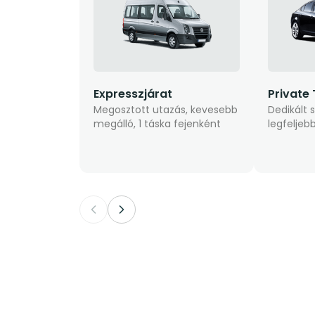
Expresszjárat
Private 
Megosztott utazás, kevesebb
Dedikált 
megálló, 1 táska fejenként
legfeljeb