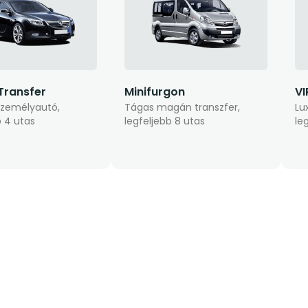
Transfer
Minifurgon
VI
személyautó,
Tágas magán transzfer,
Lu
b 4 utas
legfeljebb 8 utas
le