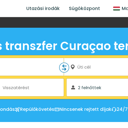
Utazási irodák
Súgóközpont
Ma
 transzfer Curaçao te
Úti cél
Visszatérést
2 felnőttek
mondás
Repülőkövetés
Nincsenek rejtett díjak
24/7