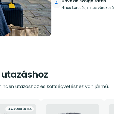
Üdvözlő szolgáltatás
4
Nincs keresés, nincs várakozá
 utazáshoz
inden utazáshoz és költségvetéshez van jármű.
LEGJOBB ÉRTÉK