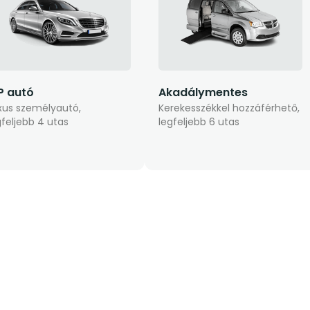
P autó
Akadálymentes
xus személyautó,
Kerekesszékkel hozzáférhető,
gfeljebb 4 utas
legfeljebb 6 utas