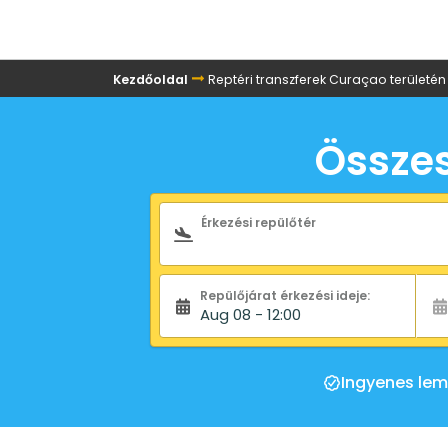
Kezdőoldal
Reptéri transzferek Curaçao területén
Összes
Keresőűrlap
Érkezési repülőtér
Repülőjárat érkezési ideje:
Aug 08 - 12:00
Ingyenes le