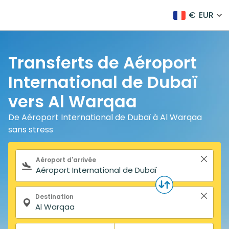
€
EUR
Transferts de Aéroport
International de Dubaï
vers Al Warqaa
De Aéroport International de Dubaï à Al Warqaa
sans stress
Formulaire de recherche
Aéroport d'arrivée
Destination