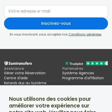
Inscrivez-vous
En vous inscrivant, vous acceptez nos
Conditions générales
.
Assistance
Partenaires
Gérer votre Réservation
Système Agences
Centre d'aide
Programme d'affiliation
Retards dus au Système
d'entrée/sortie de l'UE (EES)
Nous utilisons des cookies pour
Suntransfers
Réseaux sociaux
améliorer votre expérience sur
À propos
Facebook
Avis
Twitter