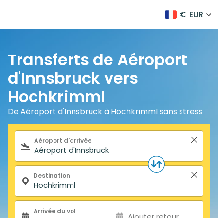
€
EUR
Transferts de Aéroport
d'Innsbruck vers
Hochkrimml
De Aéroport d'Innsbruck à Hochkrimml sans stress
Formulaire de recherche
Aéroport d'arrivée
Destination
Arrivée du vol
Ajouter retour