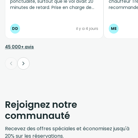
ponctualité, surtout que le vol avait 20
chauffeur Trè
minutes de retard. Prise en charge de
recommande 
l'ensemble de la famille dans un
véhicule adapté, et arrivée à destination
sans problème. Au retour, même
DD
il y a 4 jours
ME
professionnalisme.
45 000+ avis
Rejoignez notre
communauté
Recevez des offres spéciales et économisez jusqu'à
20% sur les réservations.