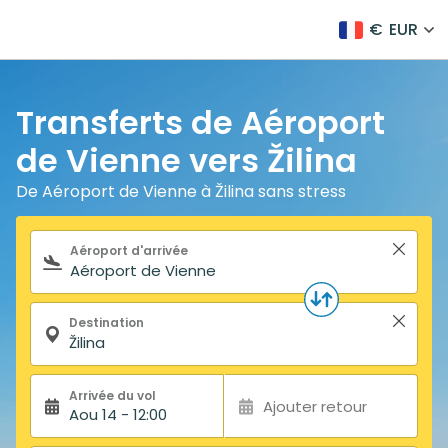
€
EUR
Transferts de Aéroport
de Vienne vers Žilina
De Aéroport de Vienne à Žilina sans stress
Formulaire de recherche
Aéroport d'arrivée
Destination
Arrivée du vol
Ajouter retour
Aou 14 - 12:00