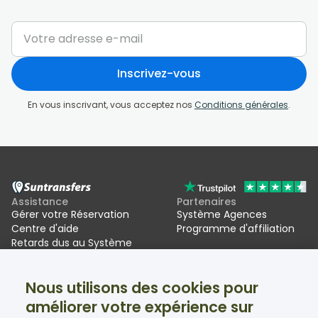
Inscrivez-vous
En vous inscrivant, vous acceptez nos
Conditions générales
.
Assistance
Partenaires
Gérer votre Réservation
Système Agences
Centre d'aide
Programme d'affiliation
Retards dus au Système
d'entrée/sortie de l'UE (EES)
Nous utilisons des cookies pour
Suntransfers
Réseaux sociaux
améliorer votre expérience sur
À propos
Facebook