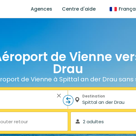
Agences
Centre d'aide
França
Aéroport de Vienne vers
Drau
roport de Vienne à Spittal an der Drau sans 
Destination
jouter retour
2 adultes