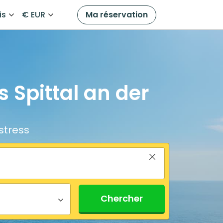
is
€ EUR
Ma réservation
 Spittal an der
stress
Chercher