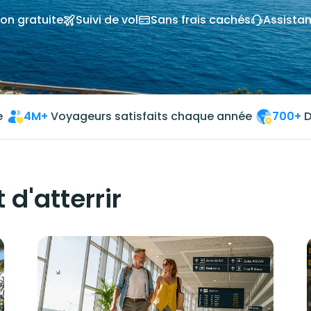
on gratuite
Suivi de vol
Sans frais cachés
Assista
e
4M+
Voyageurs satisfaits chaque année
700+
D
 d'atterrir