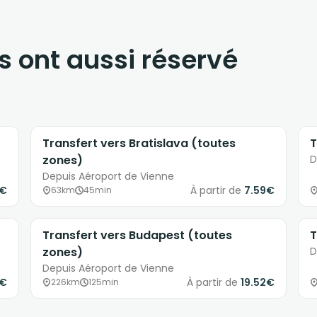
s ont aussi réservé
Transfert vers Bratislava (toutes
T
zones)
D
Depuis Aéroport de Vienne
3€
À partir de
7.59€
63km
45min
Transfert vers Budapest (toutes
T
zones)
D
Depuis Aéroport de Vienne
3€
À partir de
19.52€
226km
125min