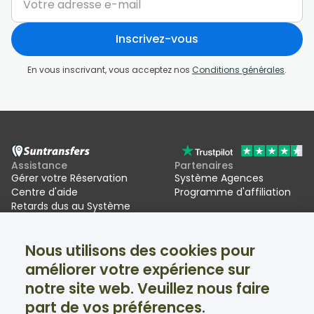
Inscrivez-vous
En vous inscrivant, vous acceptez nos
Conditions générales
.
Assistance
Partenaires
Gérer votre Réservation
Système Agences
Centre d'aide
Programme d'affiliation
Retards dus au Système
d'entrée/sortie de l'UE (EES)
Nous utilisons des cookies pour
Suntransfers
Réseaux sociaux
améliorer votre expérience sur
À propos
Facebook
Avis
Twitter
notre site web. Veuillez nous faire
Transferts au ski
part de vos préférences.
Assistance disponible 24h/24 et 7j/7