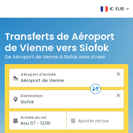
€
EUR
Transferts de Aéroport
de Vienne vers Siofok
De Aéroport de Vienne à Siofok sans stress
Formulaire de recherche
Aéroport d'arrivée
Destination
Arrivée du vol
Ajouter retour
Aou 07 - 12:00