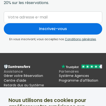
20% sur les réservations.
Inscrivez-vous
En vous inscrivant, vous acceptez nos
Conditions générales
.
Assistance
Partenaires
Gérer votre Réservation
Système Agences
Centre d'aide
Programme d'affiliation
Retards dus au Système
d'entrée/sortie de l'UE (EES)
Nous utilisons des cookies pour
Suntransfers
Réseaux sociaux
À propos
Facebook