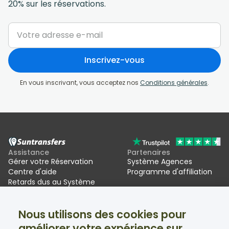
20% sur les réservations.
Inscrivez-vous
En vous inscrivant, vous acceptez nos
Conditions générales
.
Assistance
Partenaires
Gérer votre Réservation
Système Agences
Centre d'aide
Programme d'affiliation
Retards dus au Système
d'entrée/sortie de l'UE (EES)
Nous utilisons des cookies pour
Suntransfers
Réseaux sociaux
améliorer votre expérience sur
À propos
Facebook