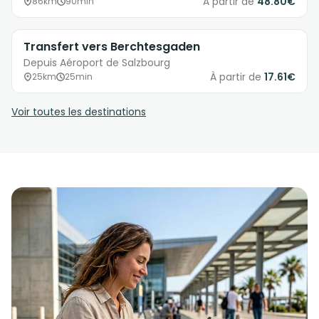
À partir de
48.80€
86km
90min
Transfert vers Berchtesgaden
Depuis Aéroport de Salzbourg
À partir de
17.61€
25km
25min
Voir toutes les destinations