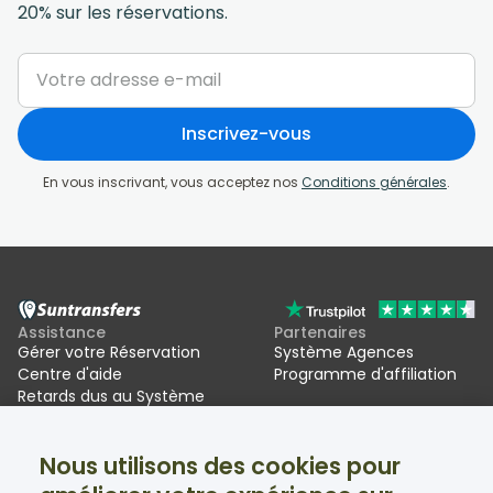
20% sur les réservations.
Inscrivez-vous
En vous inscrivant, vous acceptez nos
Conditions générales
.
Assistance
Partenaires
Gérer votre Réservation
Système Agences
Centre d'aide
Programme d'affiliation
Retards dus au Système
d'entrée/sortie de l'UE (EES)
Nous utilisons des cookies pour
Suntransfers
Réseaux sociaux
À propos
Facebook