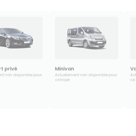
t privé
Minivan
Vo
nt non disponible pour
Actuellement non disponible pour
Ac
ce trajet
ce 