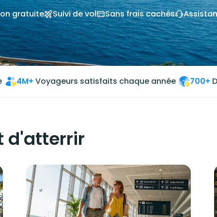
on gratuite
Suivi de vol
Sans frais cachés
Assista
e
4M+
Voyageurs satisfaits chaque année
700+
D
 d'atterrir