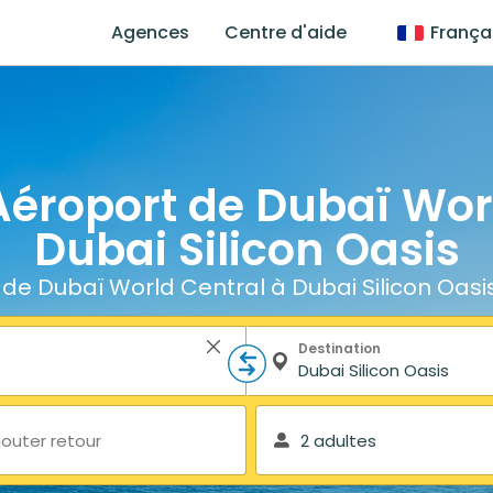
Agences
Centre d'aide
França
Aéroport de Dubaï Wor
Dubai Silicon Oasis
de Dubaï World Central à Dubai Silicon Oasi
Destination
jouter retour
2 adultes