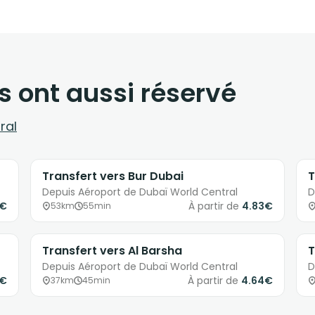
s ont aussi réservé
ral
Transfert vers Bur Dubai
T
Depuis Aéroport de Dubaï World Central
D
5€
À partir de
4.83€
53km
55min
Transfert vers Al Barsha
T
Depuis Aéroport de Dubaï World Central
D
3€
À partir de
4.64€
37km
45min