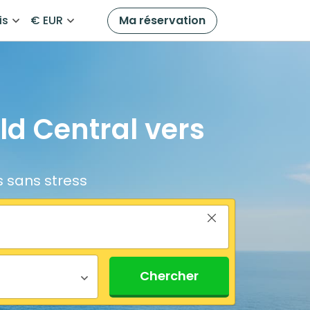
is
€ EUR
Ma réservation
ld Central vers
s sans stress
Chercher