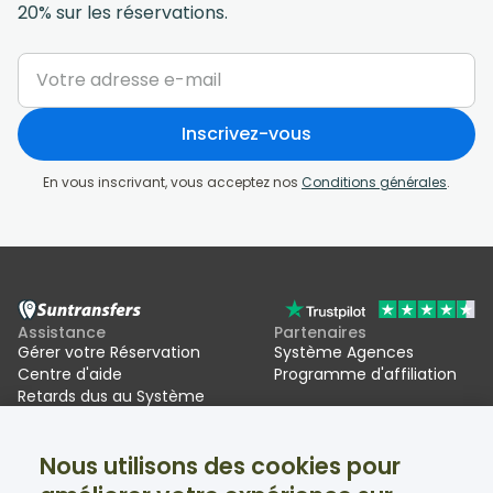
20% sur les réservations.
Inscrivez-vous
En vous inscrivant, vous acceptez nos
Conditions générales
.
Assistance
Partenaires
Gérer votre Réservation
Système Agences
Centre d'aide
Programme d'affiliation
Retards dus au Système
d'entrée/sortie de l'UE (EES)
Nous utilisons des cookies pour
Suntransfers
Réseaux sociaux
À propos
Facebook