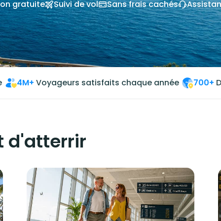
on gratuite
Suivi de vol
Sans frais cachés
Assista
e
4M+
Voyageurs satisfaits chaque année
700+
D
 d'atterrir