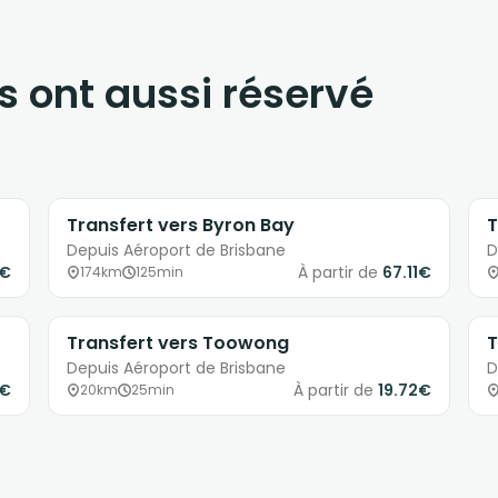
s ont aussi réservé
Transfert vers Byron Bay
T
Depuis Aéroport de Brisbane
D
8€
À partir de
67.11€
174km
125min
Transfert vers Toowong
T
Depuis Aéroport de Brisbane
D
9€
À partir de
19.72€
20km
25min