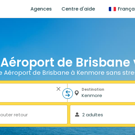
Agences
Centre d'aide
França
e Aéroport de Brisbane
e Aéroport de Brisbane à Kenmore sans stre
Destination
jouter retour
2 adultes