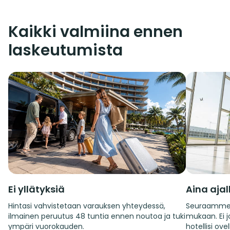
Kaikki valmiina ennen
laskeutumista
Ei yllätyksiä
Aina aja
Hintasi vahvistetaan varauksen yhteydessä,
Seuraamme 
ilmainen peruutus 48 tuntia ennen noutoa ja tuki
mukaan. Ei jo
ympäri vuorokauden.
hotellisi ovel