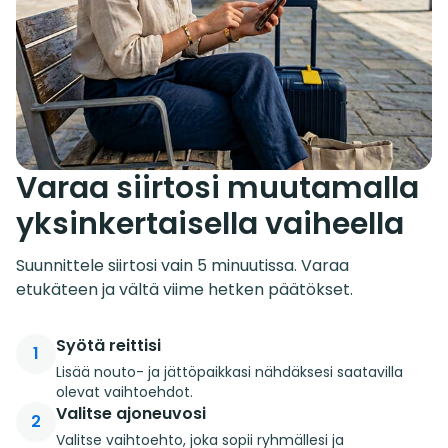
Varaa siirtosi muutamalla
yksinkertaisella vaiheella
Suunnittele siirtosi vain 5 minuutissa. Varaa
etukäteen ja vältä viime hetken päätökset.
Syötä reittisi
1
Lisää nouto- ja jättöpaikkasi nähdäksesi saatavilla
olevat vaihtoehdot.
Valitse ajoneuvosi
2
Valitse vaihtoehto, joka sopii ryhmällesi ja