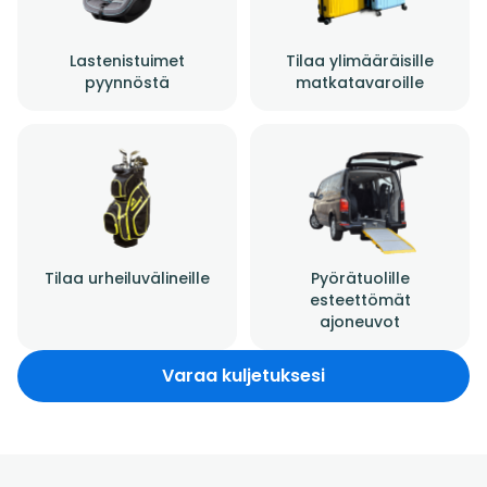
Lastenistuimet
Tilaa ylimääräisille
pyynnöstä
matkatavaroille
Tilaa urheiluvälineille
Pyörätuolille
esteettömät
ajoneuvot
Varaa kuljetuksesi