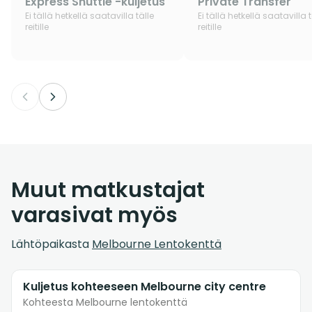
Express Shuttle -kuljetus
Private Transfer
Ei tällä hetkellä saatavilla tälle
Ei tällä hetkellä saatavilla t
reitille
reitille
Muut matkustajat
varasivat myös
Lähtöpaikasta
Melbourne Lentokenttä
Kuljetus kohteeseen Melbourne city centre
Kohteesta Melbourne lentokenttä