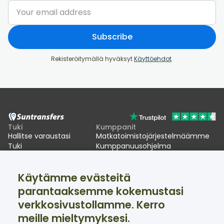
Subscribe
Rekisteröitymällä hyväksyt
Käyttöehdot
.
Tuki
Kumppanit
Hallitse varaustasi
Matkatoimistojärjestelmäämme
Tuki
Kumppanuusohjelma
EU:n EES-viivästykset
Käytämme evästeitä
Suntransfers
Sosiaalinen media
parantaaksemme kokemustasi
Tietoa meistä
Facebook
Arvostelut
Twitter
verkkosivustollamme. Kerro
Hiihtokuljetukset
meille mieltymyksesi.
Tuki saatavilla 24/7