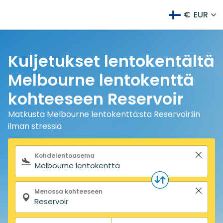
€
EUR
Kuljetukset lentokentältä
Melbourne lentokenttä
kohteeseen Reservoir
Matkusta Melbourne lentokenttä:sta Reservoir:iin
ilman stressiä
Hakulomake
Kohdelentoasema
Menossa kohteeseen