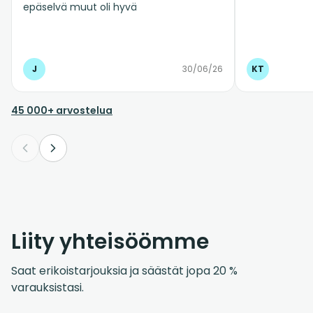
epäselvä muut oli hyvä
J
30/06/26
KT
45 000+ arvostelua
Liity yhteisöömme
Saat erikoistarjouksia ja säästät jopa 20 %
varauksistasi.