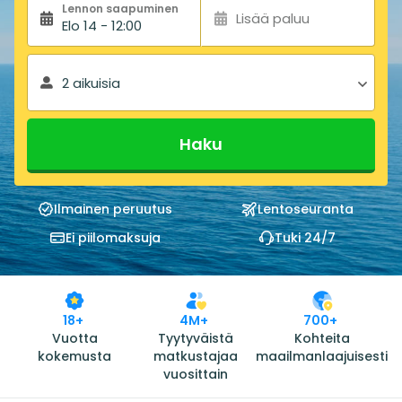
Lennon saapuminen
Lisää paluu
Elo 14 - 12:00
2 aikuisia
Haku
Ilmainen peruutus
Lentoseuranta
Ei piilomaksuja
Tuki 24/7
18+
4M+
700+
Vuotta
Tyytyväistä
Kohteita
kokemusta
matkustajaa
maailmanlaajuisesti
vuosittain