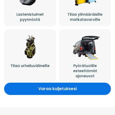
Lastenistuimet
Tilaa ylimääräisille
pyynnöstä
matkatavaroille
Tilaa urheiluvälineille
Pyörätuolille
esteettömät
ajoneuvot
Varaa kuljetuksesi