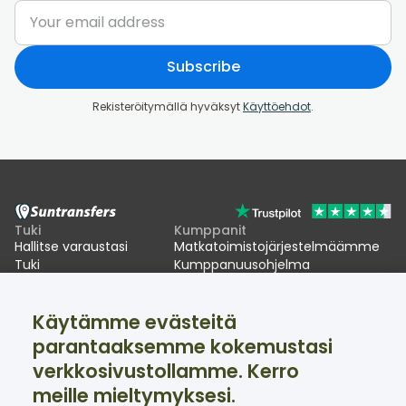
Subscribe
Rekisteröitymällä hyväksyt
Käyttöehdot
.
Tuki
Kumppanit
Hallitse varaustasi
Matkatoimistojärjestelmäämme
Tuki
Kumppanuusohjelma
EU:n EES-viivästykset
Käytämme evästeitä
Suntransfers
Sosiaalinen media
parantaaksemme kokemustasi
Tietoa meistä
Facebook
Arvostelut
Twitter
verkkosivustollamme. Kerro
Hiihtokuljetukset
meille mieltymyksesi.
Tuki saatavilla 24/7