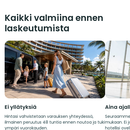
Kaikki valmiina ennen
laskeutumista
Ei yllätyksiä
Aina aja
Hintasi vahvistetaan varauksen yhteydessä,
Seuraamme 
ilmainen peruutus 48 tuntia ennen noutoa ja tuki
mukaan. Ei jo
ympäri vuorokauden.
hotellisi ovel