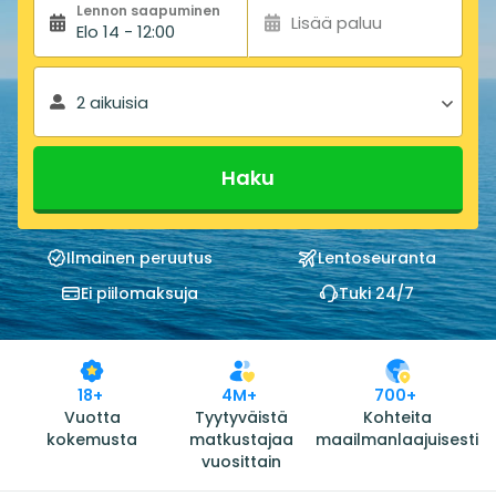
Lennon saapuminen
Lisää paluu
Elo 14 - 12:00
2 aikuisia
Haku
Ilmainen peruutus
Lentoseuranta
Ei piilomaksuja
Tuki 24/7
18+
4M+
700+
Vuotta
Tyytyväistä
Kohteita
kokemusta
matkustajaa
maailmanlaajuisesti
vuosittain