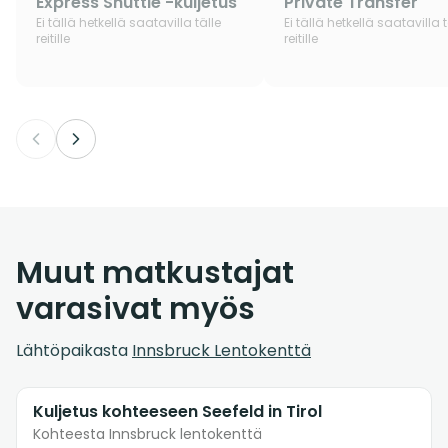
Express Shuttle -kuljetus
Private Transfer
Ei tällä hetkellä saatavilla tälle
Ei tällä hetkellä saatavilla t
reitille
reitille
Muut matkustajat
varasivat myös
Lähtöpaikasta
Innsbruck Lentokenttä
Kuljetus kohteeseen Seefeld in Tirol
Kohteesta Innsbruck lentokenttä