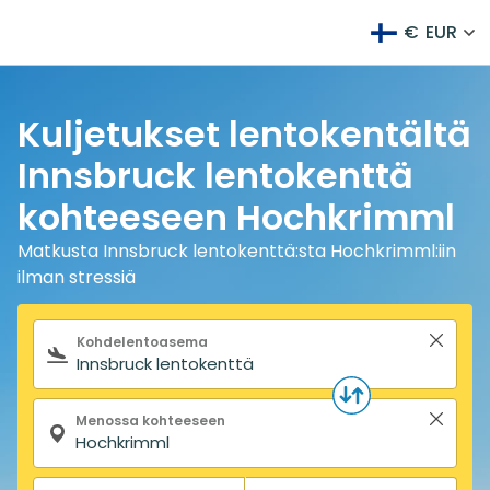
€
EUR
Kuljetukset lentokentältä
Innsbruck lentokenttä
kohteeseen Hochkrimml
Matkusta Innsbruck lentokenttä:sta Hochkrimml:iin
ilman stressiä
Hakulomake
Kohdelentoasema
Menossa kohteeseen