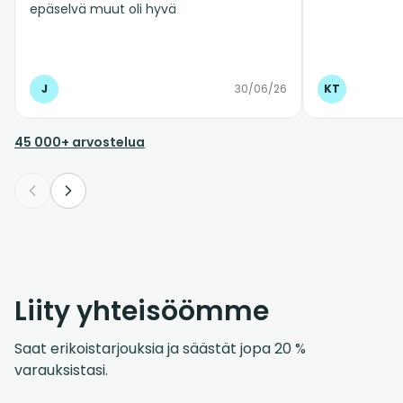
epäselvä muut oli hyvä
J
30/06/26
KT
45 000+ arvostelua
Liity yhteisöömme
Saat erikoistarjouksia ja säästät jopa 20 %
varauksistasi.