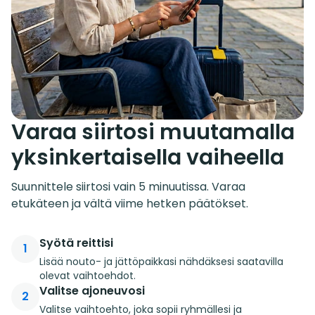
Varaa siirtosi muutamalla
yksinkertaisella vaiheella
Suunnittele siirtosi vain 5 minuutissa. Varaa
etukäteen ja vältä viime hetken päätökset.
Syötä reittisi
1
Lisää nouto- ja jättöpaikkasi nähdäksesi saatavilla
olevat vaihtoehdot.
Valitse ajoneuvosi
2
Valitse vaihtoehto, joka sopii ryhmällesi ja