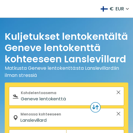
€
EUR
Kuljetukset lentokentältä
Geneve lentokenttä
kohteeseen Lanslevillard
Matkusta Geneve lentokenttä:sta Lanslevillard:iin
ilman stressiä
Hakulomake
Kohdelentoasema
Menossa kohteeseen