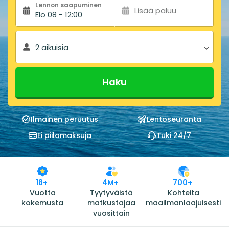
Lennon saapuminen
Lisää paluu
Elo 08 - 12:00
2 aikuisia
Haku
Ilmainen peruutus
Lentoseuranta
Ei piilomaksuja
Tuki 24/7
18+
4M+
700+
Vuotta
Tyytyväistä
Kohteita
kokemusta
matkustajaa
maailmanlaajuisesti
vuosittain