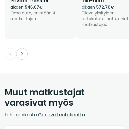
Private Transfer
Tila-auto
alkaen
546.67€
alkaen
572.70€
Oma auto, enintään 4
Tilava yksityinen
matkustajaa
siirtokuljetusauto, enin
matkustajaa
Muut matkustajat
varasivat myös
Lähtöpaikasta
Geneve Lentokenttä