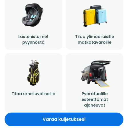
Lastenistuimet
Tilaa ylimääräisille
pyynnöstä
matkatavaroille
Tilaa urheiluvälineille
Pyörätuolille
esteettömät
ajoneuvot
Varaa kuljetuksesi