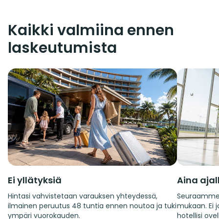
Kaikki valmiina ennen
laskeutumista
Ei yllätyksiä
Aina aja
Hintasi vahvistetaan varauksen yhteydessä,
Seuraamme 
ilmainen peruutus 48 tuntia ennen noutoa ja tuki
mukaan. Ei jo
ympäri vuorokauden.
hotellisi ovel