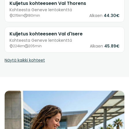
Kuljetus kohteeseen Val Thorens
Kohteesta Geneve lentokenttä
Alkaen
44.30€
215km
180min
Kuljetus kohteeseen Val d'Isere
Kohteesta Geneve lentokenttä
Alkaen
45.89€
224km
205min
Näytä kaikki kohteet