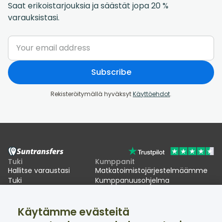
Saat erikoistarjouksia ja säästät jopa 20 %
varauksistasi.
Subscribe
Rekisteröitymällä hyväksyt
Käyttöehdot
.
Tuki
Kumppanit
Hallitse varaustasi
Matkatoimistojärjestelmäämme
Tuki
Kumppanuusohjelma
EU:n EES-viivästykset
Käytämme evästeitä
Suntransfers
Sosiaalinen media