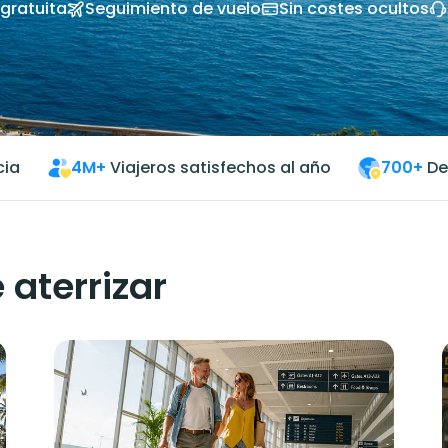
gratuita
Seguimiento de vuelo
Sin costes ocultos
cia
4M+
Viajeros satisfechos al año
700+
De
 aterrizar