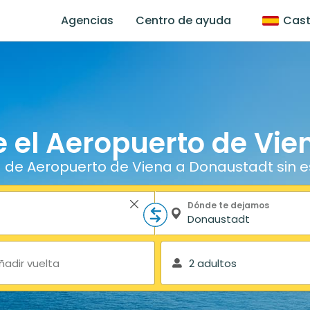
Agencias
Centro de ayuda
Cast
 el Aeropuerto de Vi
a de Aeropuerto de Viena a Donaustadt sin e
Dónde te dejamos
ñadir vuelta
2 adultos