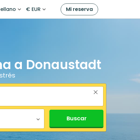
ellano
€ EUR
Mi reserva
ena a Donaustadt
strés
Buscar