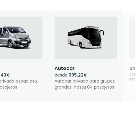
Autocar
Sh
Ac
.43€
desde
395.22€
est
privado espacioso,
Autocar privado para grupos
asajeros
grandes, hasta 84 pasajeros