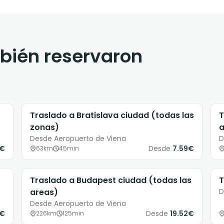
mbién reservaron
Traslado a Bratislava ciudad (todas las
T
zonas)
a
Desde Aeropuerto de Viena
D
3€
Desde
7.59€
63km
45min
Traslado a Budapest ciudad (todas las
T
areas)
D
Desde Aeropuerto de Viena
3€
Desde
19.52€
226km
125min