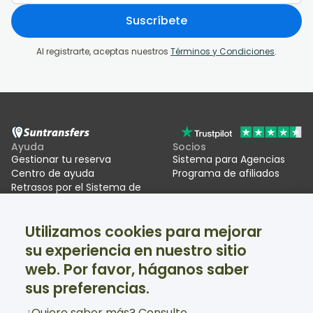
Suscríbete
Al registrarte, aceptas nuestros
Términos y Condiciones
.
Ayuda
Socios
Gestionar tu reserva
Sistema para Agencias
Centro de ayuda
Programa de afiliados
Retrasos por el Sistema de
Entrada/Salida UE (EES)
Utilizamos cookies para mejorar
Suntransfers
Redes sociales
su experiencia en nuestro sitio
Quiénes somos
Facebook
Reseñas
Twitter
web. Por favor, háganos saber
Estaciones de esquí
sus preferencias.
Ayuda disponible 24/7
¿Quiere saber más? Consulte