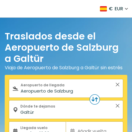
€
EUR
Traslados desde el
Aeropuerto de Salzburg
a Galtür
Viaja de Aeropuerto de Salzburg a Galtür sin estrés
Formulario de búsqueda
Aeropuerto de llegada
Dónde te dejamos
Llegada vuelo
Añadir vuelta