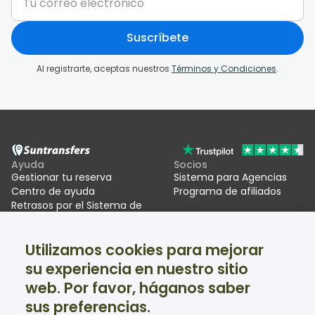
Suscríbete
Al registrarte, aceptas nuestros
Términos y Condiciones
.
Ayuda
Socios
Gestionar tu reserva
Sistema para Agencias
Centro de ayuda
Programa de afiliados
Retrasos por el Sistema de
Entrada/Salida UE (EES)
Utilizamos cookies para mejorar
Suntransfers
Redes sociales
su experiencia en nuestro sitio
Quiénes somos
Facebook
Reseñas
Twitter
web. Por favor, háganos saber
Estaciones de esquí
sus preferencias.
Ayuda disponible 24/7