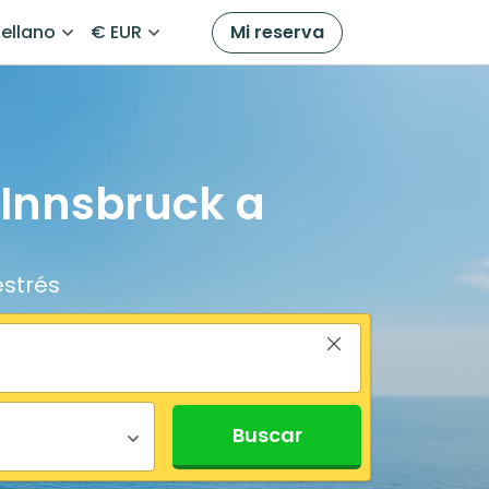
ellano
€ EUR
Mi reserva
 Innsbruck a
estrés
Buscar