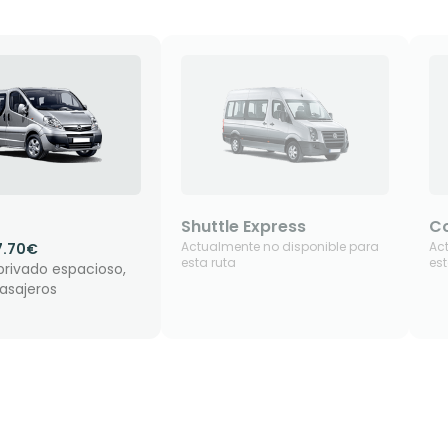
Shuttle Express
Co
Actualmente no disponible para
Ac
7.70€
esta ruta
est
privado espacioso,
asajeros