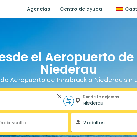
Agencias
Centro de ayuda
Cast
esde el Aeropuerto de
Niederau
 de Aeropuerto de Innsbruck a Niederau sin 
Dónde te dejamos
ñadir vuelta
2 adultos