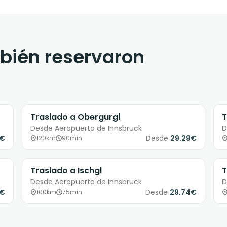
mbién reservaron
Traslado a Obergurgl
T
Desde Aeropuerto de Innsbruck
D
8€
Desde
29.29€
120km
90min
Traslado a Ischgl
T
Desde Aeropuerto de Innsbruck
D
9€
Desde
29.74€
100km
75min