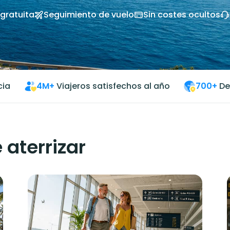
gratuita
Seguimiento de vuelo
Sin costes ocultos
cia
4M+
Viajeros satisfechos al año
700+
De
 aterrizar