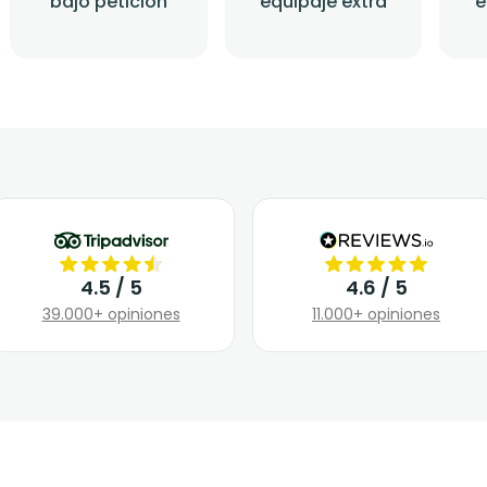
bajo petición
equipaje extra
e
4.5 / 5
4.6 / 5
39.000+ opiniones
11.000+ opiniones