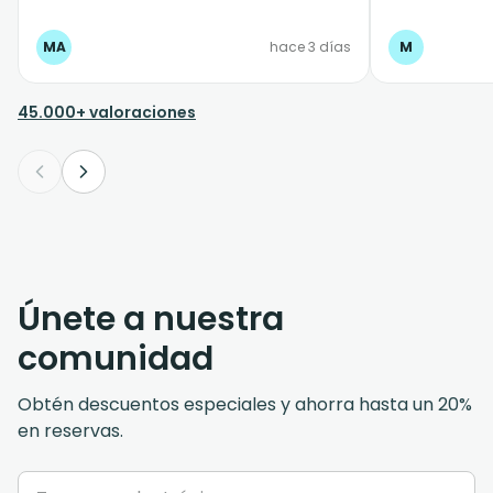
Hotel que est
para salir al 
MA
hace 3 días
M
Cuando hablé
dijeron que l
página web, 
45.000+ valoraciones
tenía que pon
(inventada),
día, 2 horas 
recalcula. Me
necesitaban c
llevarme al H
o no podían p
aeropuerto. C
pendiente de
Únete a nuestra
eso y no de l
recogían, por
comunidad
en la web. Y
hablado con e
Obtén descuentos especiales y ahorra hasta un 20%
comentarios e
en reservas.
unos días ant
hablé con el
arreglaron. Ha