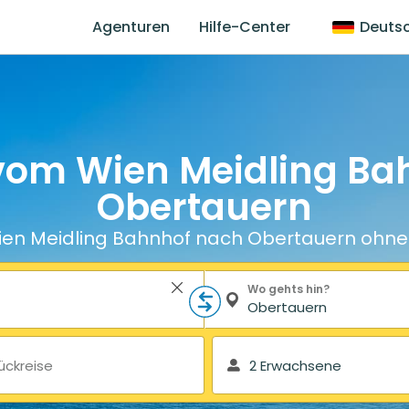
Agenturen
Hilfe-Center
Deuts
 vom Wien Meidling Ba
Obertauern
en Meidling Bahnhof nach Obertauern ohne
Wo gehts hin?
ückreise
2 Erwachsene