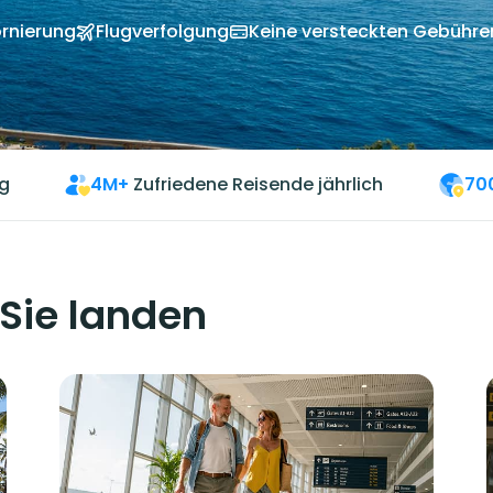
rnierung
Flugverfolgung
Keine versteckten Gebühre
g
4M+
Zufriedene Reisende jährlich
70
 Sie landen