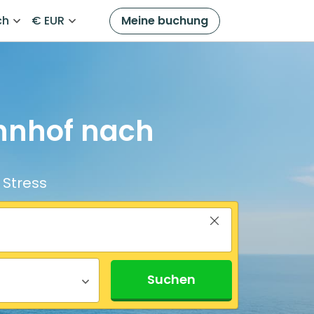
ch
€ EUR
Meine buchung
hnhof nach
 Stress
Suchen