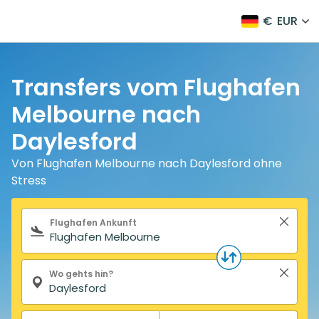
€
EUR
Transfers vom Flughafen
Melbourne nach
Daylesford
Von Flughafen Melbourne nach Daylesford ohne
Stress
Suchformular
Flughafen Ankunft
Wo gehts hin?