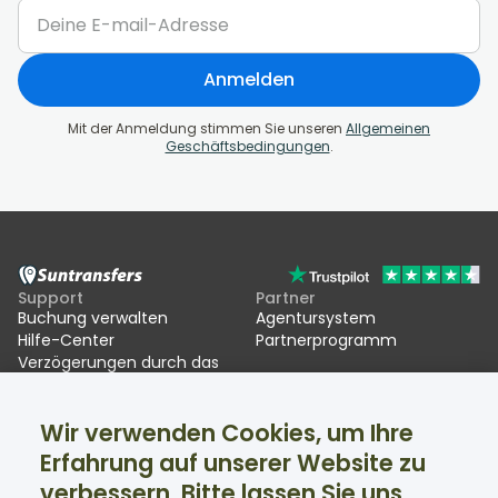
Anmelden
Mit der Anmeldung stimmen Sie unseren
Allgemeinen
Geschäftsbedingungen
.
Support
Partner
Buchung verwalten
Agentursystem
Hilfe-Center
Partnerprogramm
Verzögerungen durch das
EU Entry/Exit System (EES)
Wir verwenden Cookies, um Ihre
Suntransfers
Soziale Medien
Erfahrung auf unserer Website zu
Über uns
Facebook
Bewertungen
Twitter
verbessern. Bitte lassen Sie uns