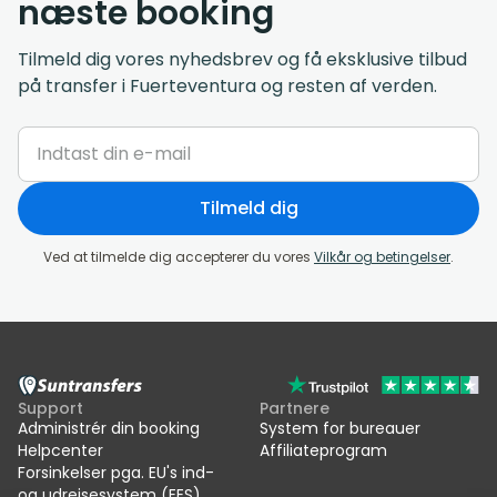
næste booking
Tilmeld dig vores nyhedsbrev og få eksklusive tilbud
på transfer i Fuerteventura og resten af verden.
Tilmeld dig
Ved at tilmelde dig accepterer du vores
Vilkår og betingelser
.
Support
Partnere
Administrér din booking
System for bureauer
Helpcenter
Affiliateprogram
Forsinkelser pga. EU's ind-
og udrejsesystem (EES)