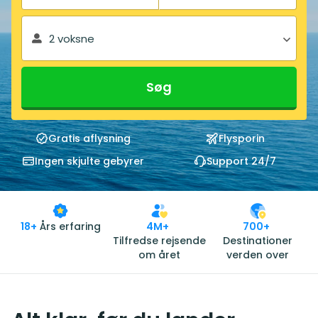
2 voksne
Søg
Gratis aflysning
Flysporin
Ingen skjulte gebyrer
Support 24/7
18+
Års erfaring
4M+
700+
Tilfredse rejsende
Destinationer
om året
verden over