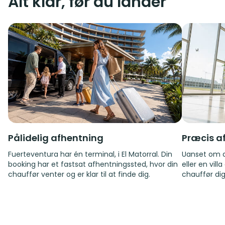
Alt klar, før du lander
Pålidelig afhentning
Præcis af
Fuerteventura har én terminal, i El Matorral. Din
Uanset om de
booking har et fastsat afhentningssted, hvor din
eller en vil
chauffør venter og er klar til at finde dig.
chauffør dig 