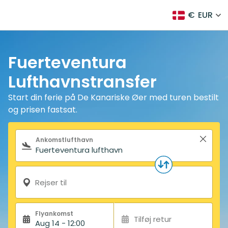
€
EUR
Fuerteventura
Lufthavnstransfer
Start din ferie på De Kanariske Øer med turen bestilt
og prisen fastsat.
Søgeformular
Ankomstlufthavn
Rejser til
Flyankomst
Tilføj retur
Aug 14 - 12:00