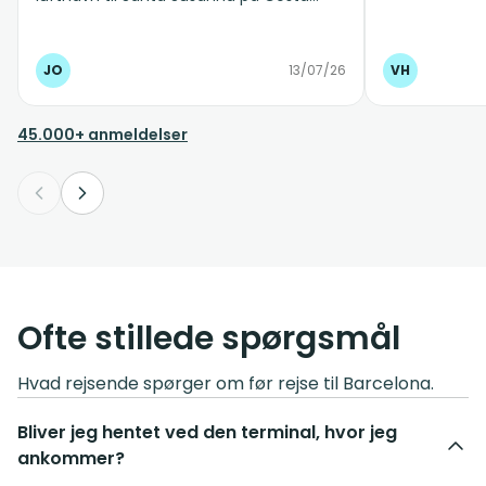
Brava. 3 børn og 11 voksne med
klapvogne, kufferter osv. fin service og
gode biler. Da vi skulle retur fra hotellet
JO
13/07/26
VH
til Barcelona lufthavn, var afhentningen
10 min. forsinket grundet ferietrafik. De
ringede til os ca en halv time før og gav
45.000+ anmeldelser
besked. Flot!! Kan kun anbefale
Suntransfer. Nemt og smidigt fra start til
slut.
Ofte stillede spørgsmål
Hvad rejsende spørger om før rejse til Barcelona.
Bliver jeg hentet ved den terminal, hvor jeg
ankommer?