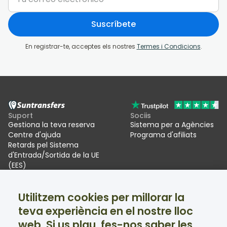
Suscríbete
En registrar-te, acceptes els nostres
Termes i Condicions
.
Suport
Sociis
Gestiona la teva reserva
Sistema per a Agències
Centre d'ajuda
Programa d'afiliats
Retards pel Sistema
d'Entrada/Sortida de la UE
(EES)
Suntransfers
Xarxes socials
Utilitzem cookies per millorar la
Qui som
Facebook
teva experiència en el nostre lloc
Ressenyes
Twitter
Trasllats per a estacions
web. Si us plau, fes-nos saber les