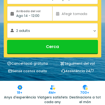
Arribada del vol
Afegir tornada
Ago 14 - 12:00
2 adults
Cerca
Cancel·lació gratuïta
Seguiment del vol
Sense costos ocults
Assistència 24/7
18+
4M+
700+
Anys d'experiència
Viatgers satisfets
Destinacions a tot
cada any
el món