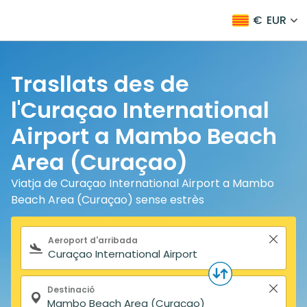
€
EUR
Trasllats des de
l'Curaçao International
Airport a Mambo Beach
Area (Curaçao)
Viatja de Curaçao International Airport a Mambo
Beach Area (Curaçao) sense estrès
Formulari de cerca
Aeroport d'arribada
Destinació