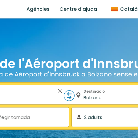
Agències
Centre d'ajuda
Català
 de l'Aéroport d'Innsb
ja de Aéroport d'Innsbruck a Bolzano sense e
Destinació
fegir tornada
2 adults