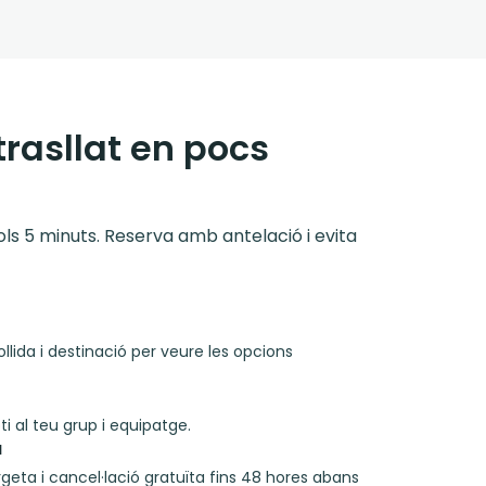
trasllat en pocs
 sols 5 minuts. Reserva amb antelació i evita
llida i destinació per veure les opcions
i al teu grup i equipatge.
a
rgeta i cancel·lació gratuïta fins 48 hores abans