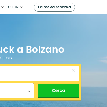
€ EUR
La meva reserva
ruck a Bolzano
strès
Cerca