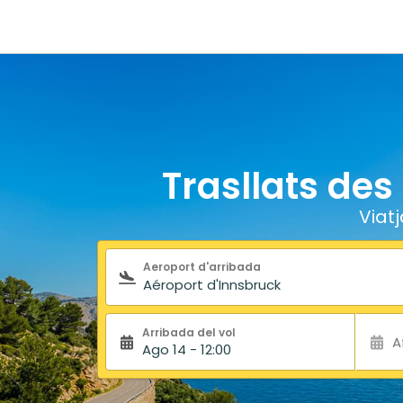
Trasllats des
Viat
Formulari de cerca
Aeroport d'arribada
Arribada del vol
A
Ago 14 - 12:00