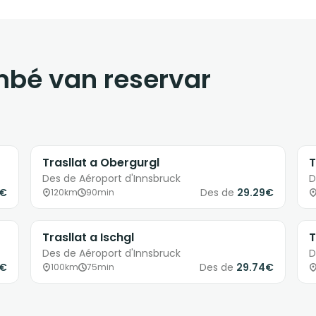
ambé van reservar
Trasllat a Obergurgl
T
Des de Aéroport d'Innsbruck
D
8€
Des de
29.29€
120km
90min
Trasllat a Ischgl
T
Des de Aéroport d'Innsbruck
D
9€
Des de
29.74€
100km
75min