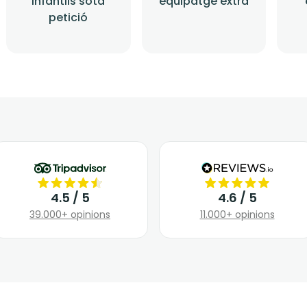
infantils sota
equipatge extra
petició
4.5 / 5
4.6 / 5
39.000+ opinions
11.000+ opinions