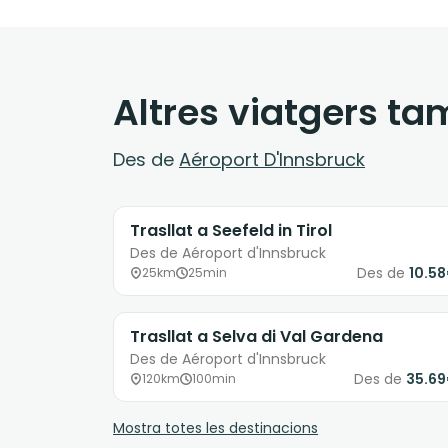
Altres viatgers t
Des de
Aéroport D'Innsbruck
Trasllat a Seefeld in Tirol
Des de Aéroport d'Innsbruck
Des de
10.5
25km
25min
Trasllat a Selva di Val Gardena
Des de Aéroport d'Innsbruck
Des de
35.6
120km
100min
Mostra totes les destinacions