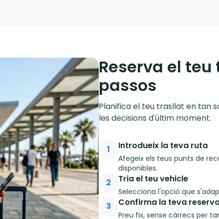
Reserva el teu 
passos
Planifica el teu trasllat en tan
les decisions d'últim moment.
Introdueix la teva ruta
1
Afegeix els teus punts de reco
disponibles.
Tria el teu vehicle
2
Selecciona l'opció que s'adapt
Confirma la teva reserv
3
Preu fix, sense càrrecs per ta