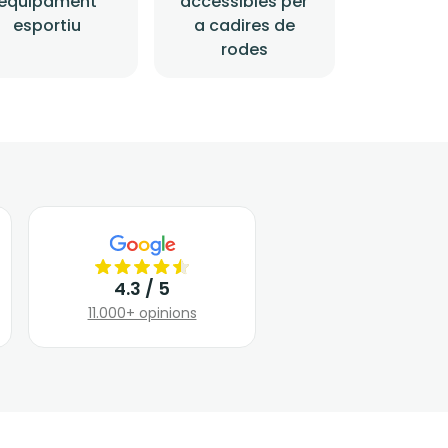
equipament
accessibles per
esportiu
a cadires de
rodes
4.3 / 5
11.000+ opinions