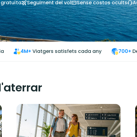
 gratuïta
Seguiment del vol
Sense costos ocults
A
ia
4M+
Viatgers satisfets cada any
700+
D
'aterrar