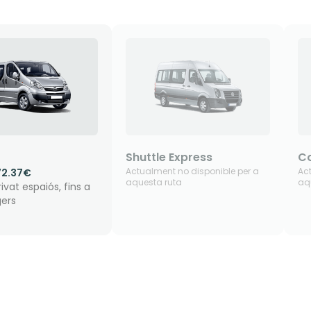
Shuttle Express
Co
Actualment no disponible per a
Ac
72.37€
aquesta ruta
aq
rivat espaiós, fins a
gers