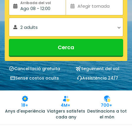
Arribada del vol
Afegir tornada
Ago 08 - 12:00
2 adults
Cerca
Cancel·lació gratuïta
Seguiment del vol
Sense costos ocults
Assistència 24/7
18+
4M+
700+
Anys d'experiència
Viatgers satisfets
Destinacions a tot
cada any
el món