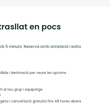
trasllat en pocs
 sols 5 minuts. Reserva amb antelació i evita
llida i destinació per veure les opcions
i al teu grup i equipatge.
a
rgeta i cancel·lació gratuïta fins 48 hores abans