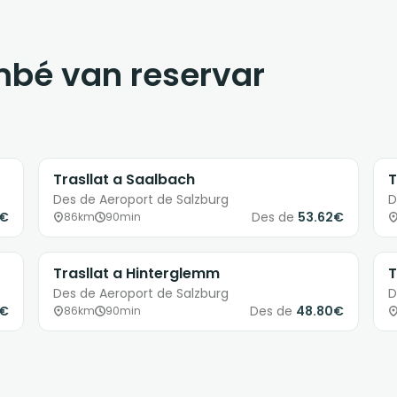
ambé van reservar
Trasllat a Saalbach
T
Des de Aeroport de Salzburg
D
1€
Des de
53.62€
86km
90min
Trasllat a Hinterglemm
T
Des de Aeroport de Salzburg
D
8€
Des de
48.80€
86km
90min