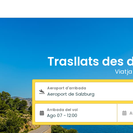
Trasllats des 
Viatj
Formulari de cerca
Aeroport d'arribada
Arribada del vol
A
Ago 07 - 12:00