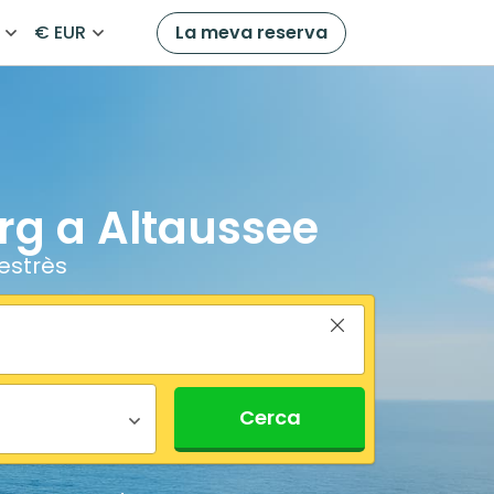
€ EUR
La meva reserva
urg a Altaussee
estrès
Cerca