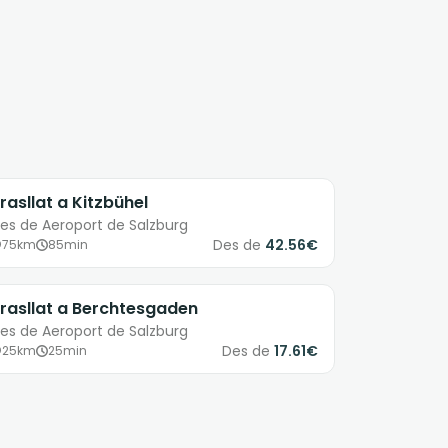
rasllat a Kitzbühel
es de Aeroport de Salzburg
Des de
42.56€
75km
85min
rasllat a Berchtesgaden
es de Aeroport de Salzburg
Des de
17.61€
25km
25min