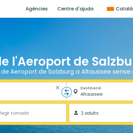
Agències
Centre d'ajuda
Català
de l'Aeroport de Salzb
a de Aeroport de Salzburg a Altaussee sense 
Destinació
fegir tornada
2 adults