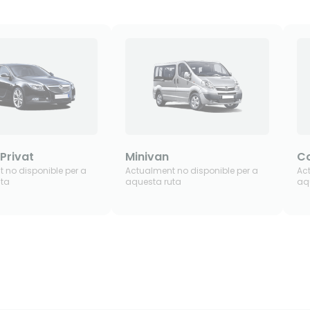
 Privat
Minivan
Co
 no disponible per a
Actualment no disponible per a
Ac
uta
aquesta ruta
aq