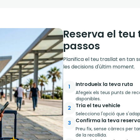
Reserva el teu 
passos
Planifica el teu trasllat en tan
les decisions d'últim moment.
Introdueix la teva ruta
1
Afegeix els teus punts de reco
disponibles.
Tria el teu vehicle
2
Selecciona l'opció que s'adapt
Confirma la teva reserv
3
Preu fix, sense càrrecs per ta
de la recollida.