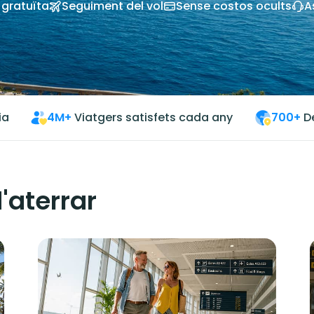
 gratuïta
Seguiment del vol
Sense costos ocults
A
ia
4M+
Viatgers satisfets cada any
700+
D
'aterrar