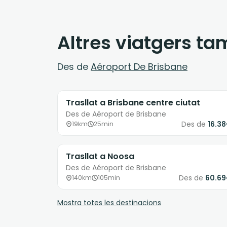
Altres viatgers t
Des de
Aéroport De Brisbane
Trasllat a Brisbane centre ciutat
Des de Aéroport de Brisbane
Des de
16.3
19km
25min
Trasllat a Noosa
Des de Aéroport de Brisbane
Des de
60.6
140km
105min
Mostra totes les destinacions