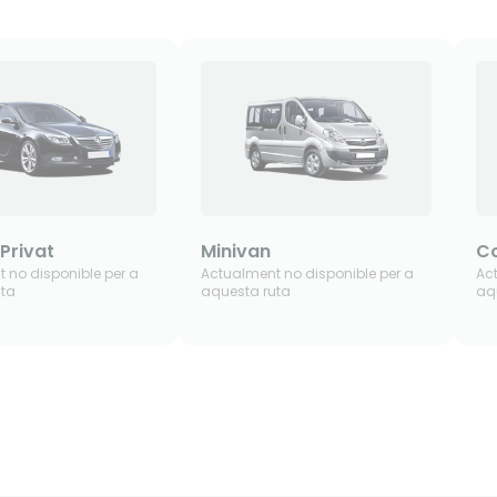
 Privat
Minivan
Co
 no disponible per a
Actualment no disponible per a
Ac
uta
aquesta ruta
aq