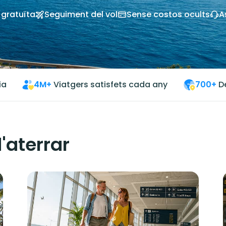
 gratuïta
Seguiment del vol
Sense costos ocults
A
ia
4M+
Viatgers satisfets cada any
700+
D
'aterrar