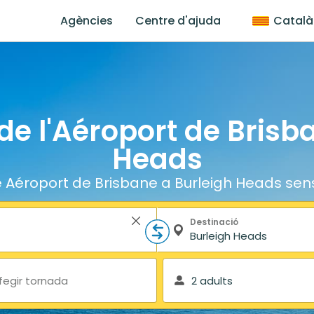
Agències
Centre d'ajuda
Català
 de l'Aéroport de Brisb
Heads
e Aéroport de Brisbane a Burleigh Heads sen
Destinació
fegir tornada
2 adults