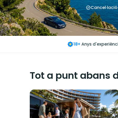
Cancel·lació
18+
Anys d'experiènc
Tot a punt abans d