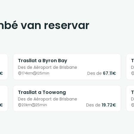
ambé van reservar
Trasllat a Byron Bay
T
Des de Aéroport de Brisbane
D
8€
Des de
67.11€
174km
125min
Trasllat a Toowong
T
Des de Aéroport de Brisbane
D
9€
Des de
19.72€
20km
25min