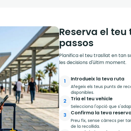
Reserva el teu 
passos
Planifica el teu trasllat en tan
les decisions d'últim moment.
Introdueix la teva ruta
1
Afegeix els teus punts de reco
disponibles.
Tria el teu vehicle
2
Selecciona l'opció que s'adapt
Confirma la teva reserv
3
Preu fix, sense càrrecs per ta
de la recollida.