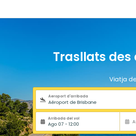
Trasllats des
Viatja d
Formulari de cerca
Aeroport d'arribada
Arribada del vol
A
Ago 07 - 12:00