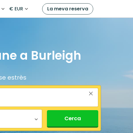
€ EUR
La meva reserva
ane a Burleigh
se estrès
Cerca