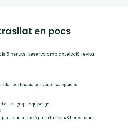
trasllat en pocs
 sols 5 minuts. Reserva amb antelació i evita
llida i destinació per veure les opcions
i al teu grup i equipatge.
a
rgeta i cancel·lació gratuïta fins 48 hores abans